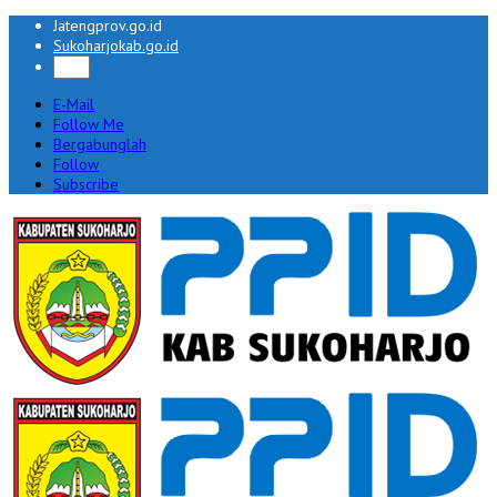
Jatengprov.go.id
Sukoharjokab.go.id
E-Mail
Follow Me
Bergabunglah
Follow
Subscribe