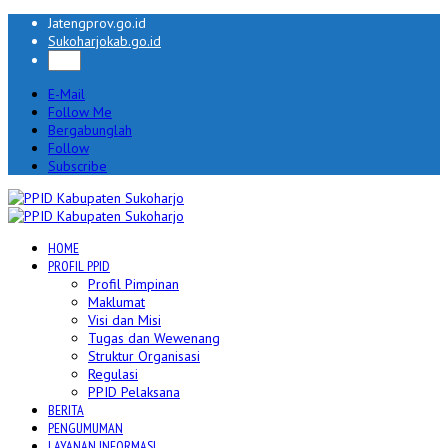
Jatengprov.go.id
Sukoharjokab.go.id
E-Mail
Follow Me
Bergabunglah
Follow
Subscribe
HOME
PROFIL PPID
Profil Pimpinan
Maklumat
Visi dan Misi
Tugas dan Wewenang
Struktur Organisasi
Regulasi
PPID Pelaksana
BERITA
PENGUMUMAN
LAYANAN INFORMASI