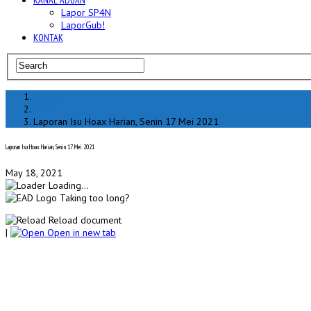
KANAL ADUAN
Lapor SP4N
LaporGub!
KONTAK
Home
hoax
Laporan Isu Hoax Harian, Senin 17 Mei 2021
Laporan Isu Hoax Harian, Senin 17 Mei 2021
May 18, 2021
Loading...
Taking too long?
Reload document
|
Open in new tab