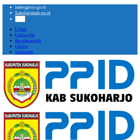
Jatengprov.go.id
Sukoharjokab.go.id
E-Mail
Follow Me
Bergabunglah
Follow
Subscribe