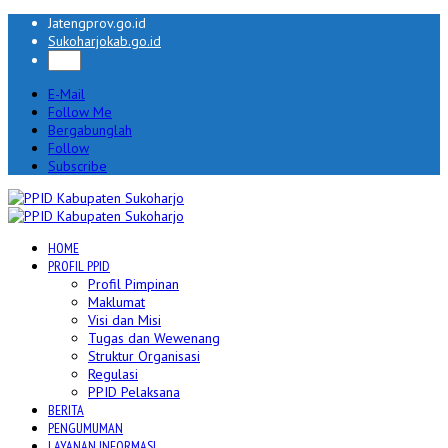
Jatengprov.go.id
Sukoharjokab.go.id
E-Mail
Follow Me
Bergabunglah
Follow
Subscribe
HOME
PROFIL PPID
Profil Pimpinan
Maklumat
Visi dan Misi
Tugas dan Wewenang
Struktur Organisasi
Regulasi
PPID Pelaksana
BERITA
PENGUMUMAN
LAYANAN INFORMASI