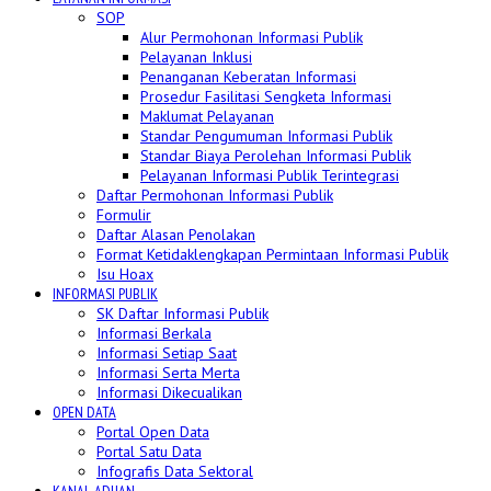
SOP
Alur Permohonan Informasi Publik
Pelayanan Inklusi
Penanganan Keberatan Informasi
Prosedur Fasilitasi Sengketa Informasi
Maklumat Pelayanan
Standar Pengumuman Informasi Publik
Standar Biaya Perolehan Informasi Publik
Pelayanan Informasi Publik Terintegrasi
Daftar Permohonan Informasi Publik
Formulir
Daftar Alasan Penolakan
Format Ketidaklengkapan Permintaan Informasi Publik
Isu Hoax
INFORMASI PUBLIK
SK Daftar Informasi Publik
Informasi Berkala
Informasi Setiap Saat
Informasi Serta Merta
Informasi Dikecualikan
OPEN DATA
Portal Open Data
Portal Satu Data
Infografis Data Sektoral