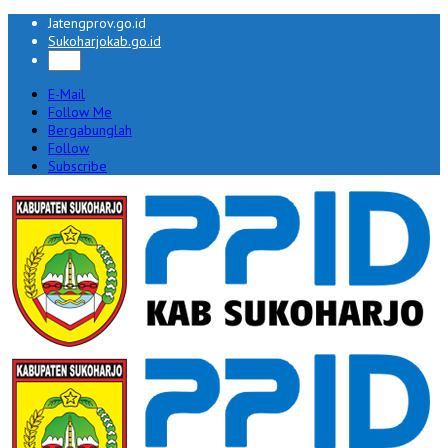
Jatengprov.go.id
Sukoharjokab.go.id
E-Mail
Follow Me
Bergabunglah
Follow
Subscribe