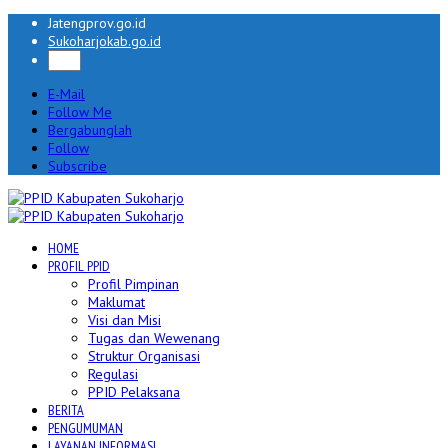
Jatengprov.go.id
Sukoharjokab.go.id
E-Mail
Follow Me
Bergabunglah
Follow
Subscribe
HOME
PROFIL PPID
Profil Pimpinan
Maklumat
Visi dan Misi
Tugas dan Wewenang
Struktur Organisasi
Regulasi
PPID Pelaksana
BERITA
PENGUMUMAN
LAYANAN INFORMASI