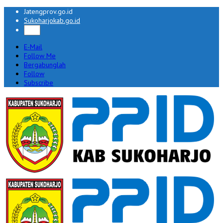
Jatengprov.go.id
Sukoharjokab.go.id
E-Mail
Follow Me
Bergabunglah
Follow
Subscribe