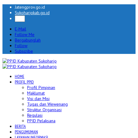
Jatengprov.go.id
Sukoharjokab.go.id
E-Mail
Follow Me
Bergabunglah
Follow
Subscribe
HOME
PROFIL PPID
Profil Pimpinan
Maklumat
Visi dan Misi
Tugas dan Wewenang
Struktur Organisasi
Regulasi
PPID Pelaksana
BERITA
PENGUMUMAN
LAYANAN INFORMASI