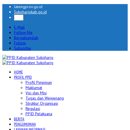
Jatengprov.go.id
Sukoharjokab.go.id
E-Mail
Follow Me
Bergabunglah
Follow
Subscribe
HOME
PROFIL PPID
Profil Pimpinan
Maklumat
Visi dan Misi
Tugas dan Wewenang
Struktur Organisasi
Regulasi
PPID Pelaksana
BERITA
PENGUMUMAN
LAYANAN INFORMASI