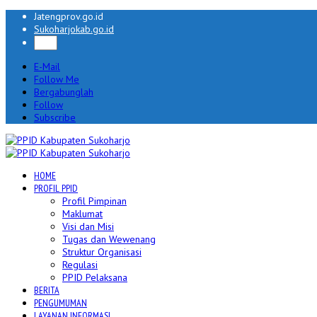
Jatengprov.go.id
Sukoharjokab.go.id
E-Mail
Follow Me
Bergabunglah
Follow
Subscribe
HOME
PROFIL PPID
Profil Pimpinan
Maklumat
Visi dan Misi
Tugas dan Wewenang
Struktur Organisasi
Regulasi
PPID Pelaksana
BERITA
PENGUMUMAN
LAYANAN INFORMASI