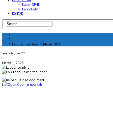
KANAL ADUAN
Lapor SP4N
LaporGub!
KONTAK
Home
hoax
Laporan Isu Hoax, 1 Maret 2025
Laporan Isu Hoax, 1 Maret 2025
March 1, 2025
Loading...
Taking too long?
Reload document
|
Open in new tab