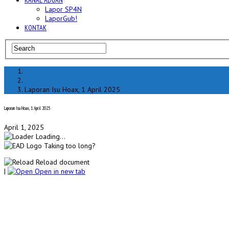
KANAL ADUAN
Lapor SP4N
LaporGub!
KONTAK
Home
hoax
Laporan Isu Hoax, 1 April 2025
Laporan Isu Hoax, 1 April 2025
April 1, 2025
Loading...
Taking too long?
Reload document
|
Open in new tab