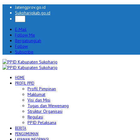
Jatengprov.go.id
Sukoharjokab.go.id
E-Mail
Follow Me
Bergabunglah
Follow
Subscribe
HOME
PROFIL PPID
Profil Pimpinan
Maklumat
Visi dan Misi
Tugas dan Wewenang
Struktur Organisasi
Regulasi
PPID Pelaksana
BERITA
PENGUMUMAN
LAYANAN INFORMASI