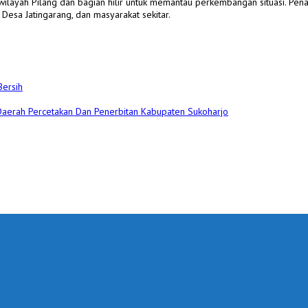
ilayah Pilang dan bagian hilir untuk memantau perkembangan situasi. Pen
esa Jatingarang, dan masyarakat sekitar.
Bersih
 Daerah Percetakan Dan Penerbitan Kabupaten Sukoharjo