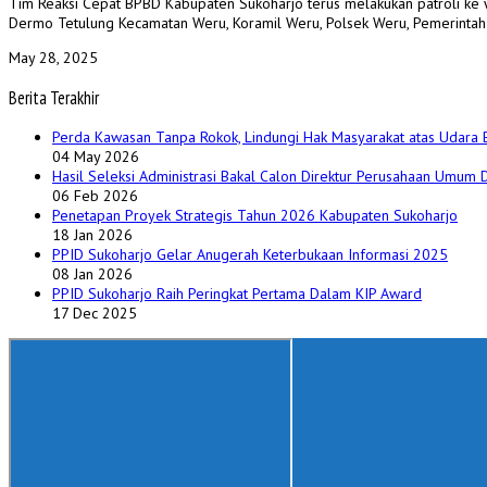
Tim Reaksi Cepat BPBD Kabupaten Sukoharjo terus melakukan patroli ke w
Dermo Tetulung Kecamatan Weru, Koramil Weru, Polsek Weru, Pemerintah D
May 28, 2025
Berita Terakhir
Perda Kawasan Tanpa Rokok, Lindungi Hak Masyarakat atas Udara 
04 May 2026
Hasil Seleksi Administrasi Bakal Calon Direktur Perusahaan Umum
06 Feb 2026
Penetapan Proyek Strategis Tahun 2026 Kabupaten Sukoharjo
18 Jan 2026
PPID Sukoharjo Gelar Anugerah Keterbukaan Informasi 2025
08 Jan 2026
PPID Sukoharjo Raih Peringkat Pertama Dalam KIP Award
17 Dec 2025