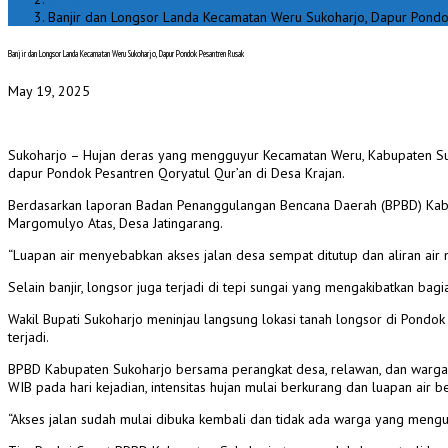
Banjir dan Longsor Landa Kecamatan Weru Sukoharjo, Dapur Pondo
Banjir dan Longsor Landa Kecamatan Weru Sukoharjo, Dapur Pondok Pesantren Rusak
May 19, 2025
Sukoharjo – Hujan deras yang mengguyur Kecamatan Weru, Kabupaten Suk
dapur Pondok Pesantren Qoryatul Qur’an di Desa Krajan.
Berdasarkan laporan Badan Penanggulangan Bencana Daerah (BPBD) Kabupate
Margomulyo Atas, Desa Jatingarang.
“Luapan air menyebabkan akses jalan desa sempat ditutup dan aliran air 
Selain banjir, longsor juga terjadi di tepi sungai yang mengakibatkan bag
Wakil Bupati Sukoharjo meninjau langsung lokasi tanah longsor di Pond
terjadi.
BPBD Kabupaten Sukoharjo bersama perangkat desa, relawan, dan warga 
WIB pada hari kejadian, intensitas hujan mulai berkurang dan luapan air b
“Akses jalan sudah mulai dibuka kembali dan tidak ada warga yang mengu