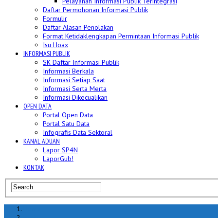
Pelayanan Informasi Publik Terintegrasi
Daftar Permohonan Informasi Publik
Formulir
Daftar Alasan Penolakan
Format Ketidaklengkapan Permintaan Informasi Publik
Isu Hoax
INFORMASI PUBLIK
SK Daftar Informasi Publik
Informasi Berkala
Informasi Setiap Saat
Informasi Serta Merta
Informasi Dikecualikan
OPEN DATA
Portal Open Data
Portal Satu Data
Infografis Data Sektoral
KANAL ADUAN
Lapor SP4N
LaporGub!
KONTAK
Home
berita