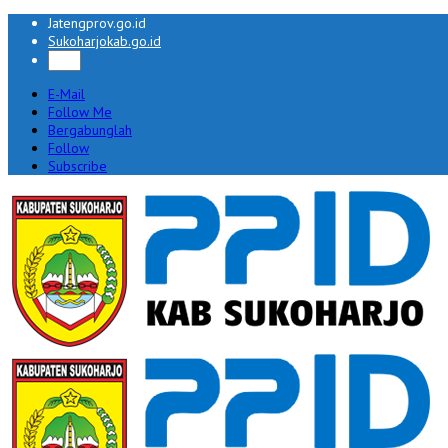
Jatengprov.go.id
Sukoharjokab.go.id
E-Mail
Follow Me
Bergabunglah
Follow
Subscribe