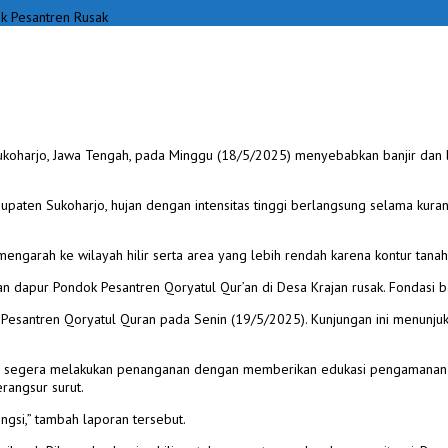
k Pesantren Rusak
oharjo, Jawa Tengah, pada Minggu (18/5/2025) menyebabkan banjir dan lo
n Sukoharjo, hujan dengan intensitas tinggi berlangsung selama kurang le
mengarah ke wilayah hilir serta area yang lebih rendah karena kontur tana
ian dapur Pondok Pesantren Qoryatul Qur’an di Desa Krajan rusak. Fondasi b
ok Pesantren Qoryatul Quran pada Senin (19/5/2025). Kunjungan ini menunj
segera melakukan penanganan dengan memberikan edukasi pengamanan jarin
erangsur surut.
ngsi,” tambah laporan tersebut.