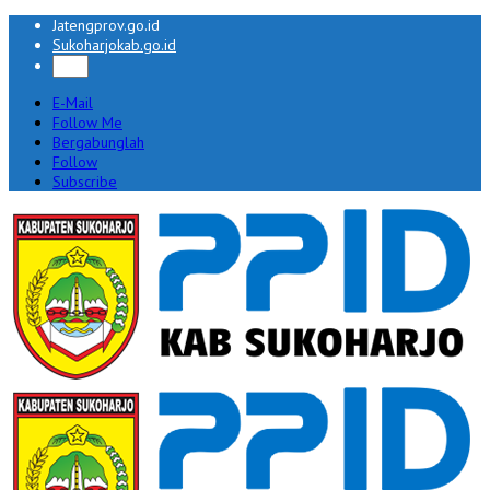
Jatengprov.go.id
Sukoharjokab.go.id
E-Mail
Follow Me
Bergabunglah
Follow
Subscribe