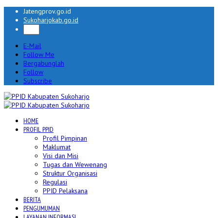
Jatengprov.go.id
Sukoharjokab.go.id
E-Mail
Follow Me
Bergabunglah
Follow
Subscribe
HOME
PROFIL PPID
Profil Pimpinan
Maklumat
Visi dan Misi
Tugas dan Wewenang
Struktur Organisasi
Regulasi
PPID Pelaksana
BERITA
PENGUMUMAN
LAYANAN INFORMASI