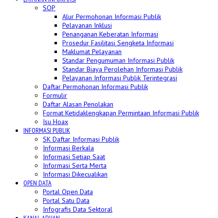
SOP
Alur Permohonan Informasi Publik
Pelayanan Inklusi
Penanganan Keberatan Informasi
Prosedur Fasilitasi Sengketa Informasi
Maklumat Pelayanan
Standar Pengumuman Informasi Publik
Standar Biaya Perolehan Informasi Publik
Pelayanan Informasi Publik Terintegrasi
Daftar Permohonan Informasi Publik
Formulir
Daftar Alasan Penolakan
Format Ketidaklengkapan Permintaan Informasi Publik
Isu Hoax
INFORMASI PUBLIK
SK Daftar Informasi Publik
Informasi Berkala
Informasi Setiap Saat
Informasi Serta Merta
Informasi Dikecualikan
OPEN DATA
Portal Open Data
Portal Satu Data
Infografis Data Sektoral