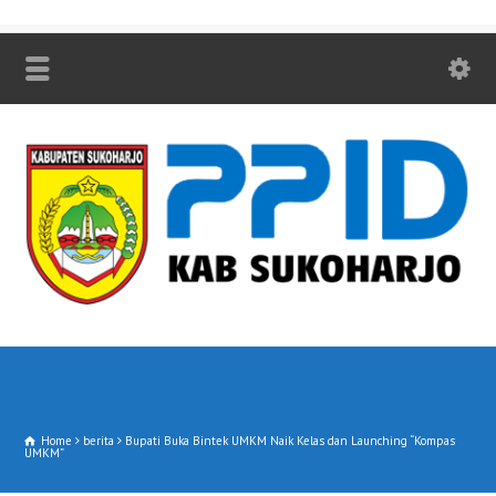
Home
berita
Bupati Buka Bintek UMKM Naik Kelas dan Launching “Kompas
UMKM”