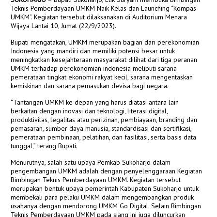
Teknis Pemberdayaan UMKM Naik Kelas dan Launching “Kompas
UMKM”. Kegiatan tersebut dilaksanakan di Auditorium Menara
Wijaya Lantai 10, Jumat (22/9/2023).
Bupati mengatakan, UMKM merupakan bagian dari perekonomian
Indonesia yang mandiri dan memiliki potensi besar untuk
meningkatkan kesejahteraan masyarakat dilihat dari tiga peranan
UMKM terhadap perekonomian indonesia meliputi sarana
pemerataan tingkat ekonomi rakyat kecil, sarana mengentaskan
kemiskinan dan sarana pemasukan devisa bagi negara.
“Tantangan UMKM ke depan yang harus diatasi antara lain
berkaitan dengan inovasi dan teknologi, literasi digital,
produktivitas, legalitas atau perizinan, pembiayaan, branding dan
pemasaran, sumber daya manusia, standardisasi dan sertifikasi,
pemerataan pembinaan, pelatihan, dan fasilitasi, serta basis data
tunggal,” terang Bupati.
Menurutnya, salah satu upaya Pemkab Sukoharjo dalam
pengembangan UMKM adalah dengan penyelenggaraan Kegiatan
Bimbingan Teknis Pemberdayaan UMKM. Kegiatan tersebut
merupakan bentuk upaya pemerintah Kabupaten Sukoharjo untuk
membekali para pelaku UMKM dalam mengembangkan produk
usahanya dengan mendorong UMKM Go Digital. Selain Bimbingan
Teknis Pemberdayaan UMKM pada siang ini juga diluncurkan