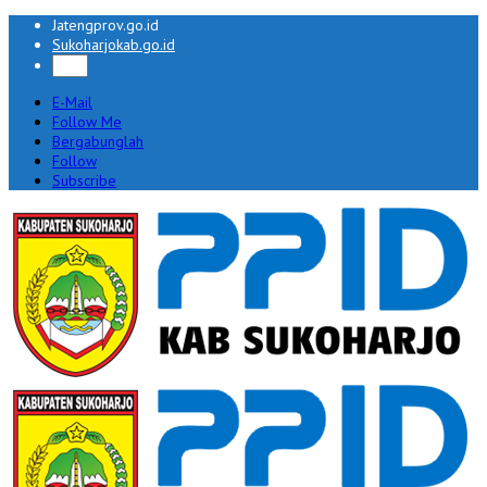
Jatengprov.go.id
Sukoharjokab.go.id
E-Mail
Follow Me
Bergabunglah
Follow
Subscribe