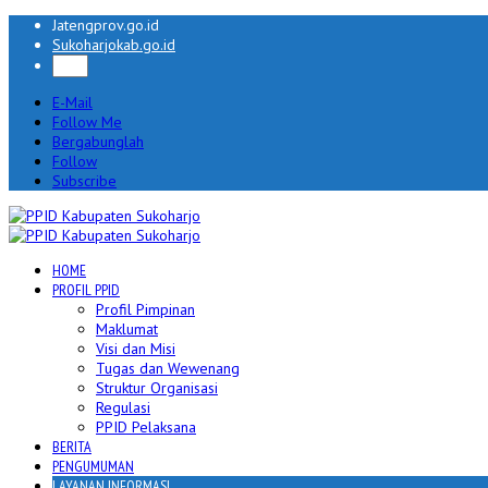
Jatengprov.go.id
Sukoharjokab.go.id
E-Mail
Follow Me
Bergabunglah
Follow
Subscribe
HOME
PROFIL PPID
Profil Pimpinan
Maklumat
Visi dan Misi
Tugas dan Wewenang
Struktur Organisasi
Regulasi
PPID Pelaksana
BERITA
PENGUMUMAN
LAYANAN INFORMASI