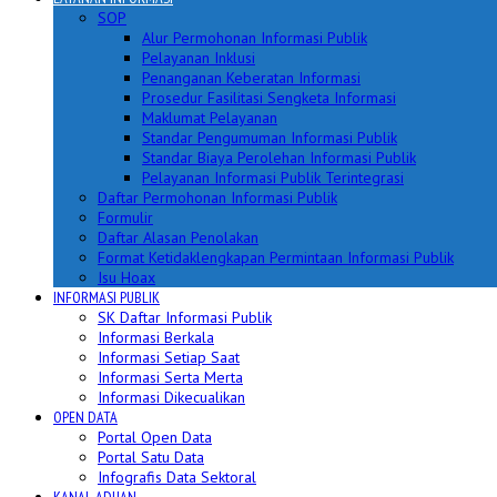
SOP
Alur Permohonan Informasi Publik
Pelayanan Inklusi
Penanganan Keberatan Informasi
Prosedur Fasilitasi Sengketa Informasi
Maklumat Pelayanan
Standar Pengumuman Informasi Publik
Standar Biaya Perolehan Informasi Publik
Pelayanan Informasi Publik Terintegrasi
Daftar Permohonan Informasi Publik
Formulir
Daftar Alasan Penolakan
Format Ketidaklengkapan Permintaan Informasi Publik
Isu Hoax
INFORMASI PUBLIK
SK Daftar Informasi Publik
Informasi Berkala
Informasi Setiap Saat
Informasi Serta Merta
Informasi Dikecualikan
OPEN DATA
Portal Open Data
Portal Satu Data
Infografis Data Sektoral