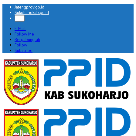
Jatengprov.go.id
Sukoharjokab.go.id
E-Mail
Follow Me
Bergabunglah
Follow
Subscribe