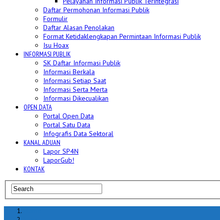
Pelayanan Informasi Publik Terintegrasi
Daftar Permohonan Informasi Publik
Formulir
Daftar Alasan Penolakan
Format Ketidaklengkapan Permintaan Informasi Publik
Isu Hoax
INFORMASI PUBLIK
SK Daftar Informasi Publik
Informasi Berkala
Informasi Setiap Saat
Informasi Serta Merta
Informasi Dikecualikan
OPEN DATA
Portal Open Data
Portal Satu Data
Infografis Data Sektoral
KANAL ADUAN
Lapor SP4N
LaporGub!
KONTAK
Home
hoax