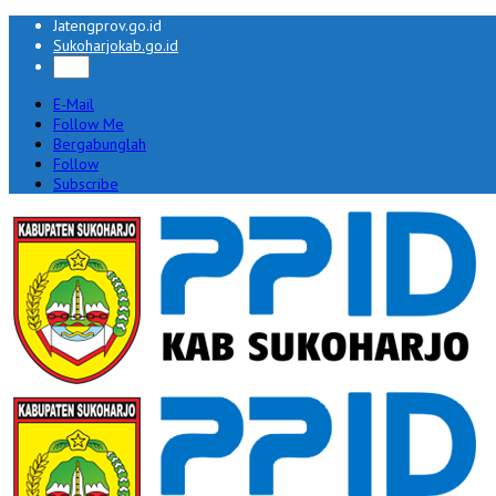
Jatengprov.go.id
Sukoharjokab.go.id
E-Mail
Follow Me
Bergabunglah
Follow
Subscribe