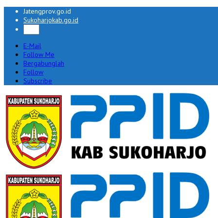
Jatengprov.go.id
Sukoharjokab.go.id
E-Mail
Follow Me
Bergabunglah
Follow
Subscribe