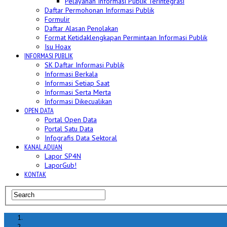
Pelayanan Informasi Publik Terintegrasi
Daftar Permohonan Informasi Publik
Formulir
Daftar Alasan Penolakan
Format Ketidaklengkapan Permintaan Informasi Publik
Isu Hoax
INFORMASI PUBLIK
SK Daftar Informasi Publik
Informasi Berkala
Informasi Setiap Saat
Informasi Serta Merta
Informasi Dikecualikan
OPEN DATA
Portal Open Data
Portal Satu Data
Infografis Data Sektoral
KANAL ADUAN
Lapor SP4N
LaporGub!
KONTAK
Home
hoax