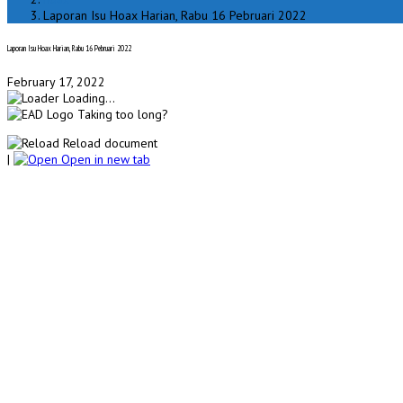
Laporan Isu Hoax Harian, Rabu 16 Pebruari 2022
Laporan Isu Hoax Harian, Rabu 16 Pebruari 2022
February 17, 2022
Loading...
Taking too long?
Reload document
|
Open in new tab