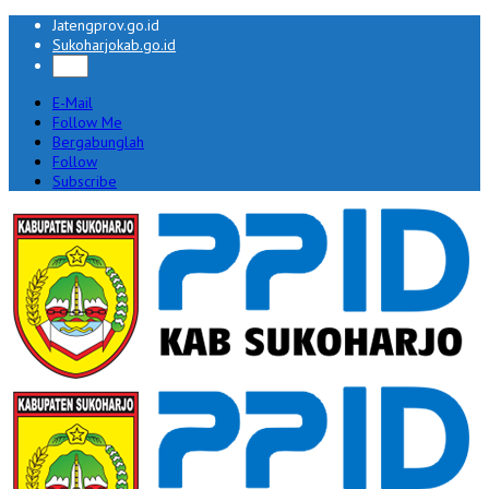
Jatengprov.go.id
Sukoharjokab.go.id
E-Mail
Follow Me
Bergabunglah
Follow
Subscribe