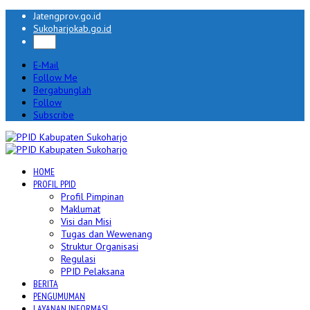
Jatengprov.go.id
Sukoharjokab.go.id
E-Mail
Follow Me
Bergabunglah
Follow
Subscribe
HOME
PROFIL PPID
Profil Pimpinan
Maklumat
Visi dan Misi
Tugas dan Wewenang
Struktur Organisasi
Regulasi
PPID Pelaksana
BERITA
PENGUMUMAN
LAYANAN INFORMASI