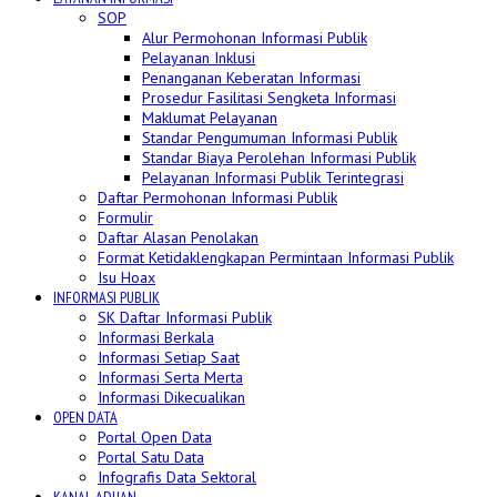
SOP
Alur Permohonan Informasi Publik
Pelayanan Inklusi
Penanganan Keberatan Informasi
Prosedur Fasilitasi Sengketa Informasi
Maklumat Pelayanan
Standar Pengumuman Informasi Publik
Standar Biaya Perolehan Informasi Publik
Pelayanan Informasi Publik Terintegrasi
Daftar Permohonan Informasi Publik
Formulir
Daftar Alasan Penolakan
Format Ketidaklengkapan Permintaan Informasi Publik
Isu Hoax
INFORMASI PUBLIK
SK Daftar Informasi Publik
Informasi Berkala
Informasi Setiap Saat
Informasi Serta Merta
Informasi Dikecualikan
OPEN DATA
Portal Open Data
Portal Satu Data
Infografis Data Sektoral