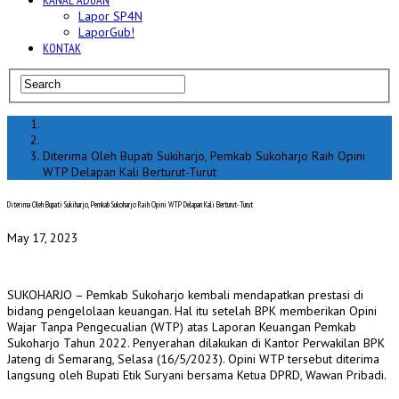
KANAL ADUAN
Lapor SP4N
LaporGub!
KONTAK
Home
berita
Diterima Oleh Bupati Sukiharjo, Pemkab Sukoharjo Raih Opini
WTP Delapan Kali Berturut-Turut
Diterima Oleh Bupati Sukiharjo, Pemkab Sukoharjo Raih Opini WTP Delapan Kali Berturut-Turut
May 17, 2023
SUKOHARJO – Pemkab Sukoharjo kembali mendapatkan prestasi di
bidang pengelolaan keuangan. Hal itu setelah BPK memberikan Opini
Wajar Tanpa Pengecualian (WTP) atas Laporan Keuangan Pemkab
Sukoharjo Tahun 2022. Penyerahan dilakukan di Kantor Perwakilan BPK
Jateng di Semarang, Selasa (16/5/2023). Opini WTP tersebut diterima
langsung oleh Bupati Etik Suryani bersama Ketua DPRD, Wawan Pribadi.