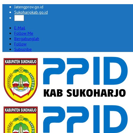
Jatengprov.go.id
Sukoharjokab.go.id
E-Mail
Follow Me
Bergabunglah
Follow
Subscribe