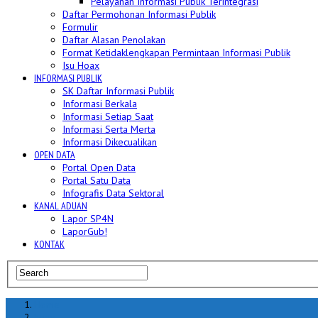
Pelayanan Informasi Publik Terintegrasi
Daftar Permohonan Informasi Publik
Formulir
Daftar Alasan Penolakan
Format Ketidaklengkapan Permintaan Informasi Publik
Isu Hoax
INFORMASI PUBLIK
SK Daftar Informasi Publik
Informasi Berkala
Informasi Setiap Saat
Informasi Serta Merta
Informasi Dikecualikan
OPEN DATA
Portal Open Data
Portal Satu Data
Infografis Data Sektoral
KANAL ADUAN
Lapor SP4N
LaporGub!
KONTAK
Home
hoax