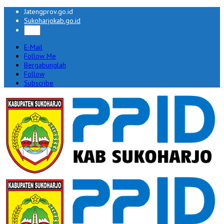
Jatengprov.go.id
Sukoharjokab.go.id
E-Mail
Follow Me
Bergabunglah
Follow
Subscribe