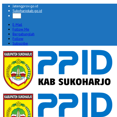
Jatengprov.go.id
Sukoharjokab.go.id
E-Mail
Follow Me
Bergabunglah
Follow
Subscribe