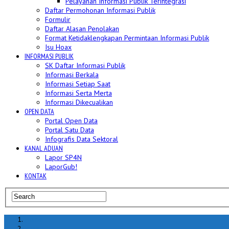
Pelayanan Informasi Publik Terintegrasi
Daftar Permohonan Informasi Publik
Formulir
Daftar Alasan Penolakan
Format Ketidaklengkapan Permintaan Informasi Publik
Isu Hoax
INFORMASI PUBLIK
SK Daftar Informasi Publik
Informasi Berkala
Informasi Setiap Saat
Informasi Serta Merta
Informasi Dikecualikan
OPEN DATA
Portal Open Data
Portal Satu Data
Infografis Data Sektoral
KANAL ADUAN
Lapor SP4N
LaporGub!
KONTAK
Home
hoax