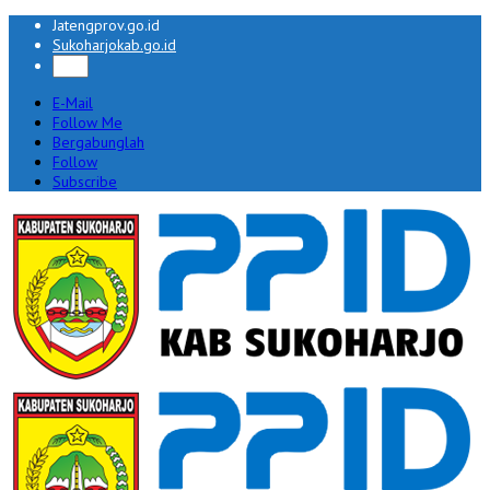
Jatengprov.go.id
Sukoharjokab.go.id
E-Mail
Follow Me
Bergabunglah
Follow
Subscribe