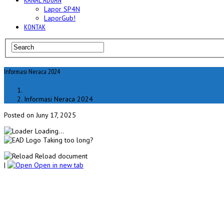
KANAL ADUAN
Lapor SP4N
LaporGub!
KONTAK
Informasi Neraca 2024
Home
Informasi Neraca 2024
Posted on Juny 17, 2025
Loading...
Taking too long?
Reload document
|
Open in new tab