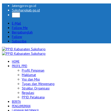
Jatengprov.go.id
Sukoharjokab.go.id
E-Mail
Follow Me
Bergabunglah
Follow
Subscribe
HOME
PROFIL PPID
Profil Pimpinan
Maklumat
Visi dan Misi
Tugas dan Wewenang
Struktur Organisasi
Regulasi
PPID Pelaksana
BERITA
PENGUMUMAN
LAYANAN INFORMASI