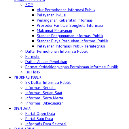
SOP
Alur Permohonan Informasi Publik
Pelayanan Inklusi
Penanganan Keberatan Informasi
Prosedur Fasilitasi Sengketa Informasi
Maklumat Pelayanan
Standar Pengumuman Informasi Publik
Standar Biaya Perolehan Informasi Publik
Pelayanan Informasi Publik Terintegrasi
Daftar Permohonan Informasi Publik
Formulir
Daftar Alasan Penolakan
Format Ketidaklengkapan Permintaan Informasi Publik
Isu Hoax
INFORMASI PUBLIK
SK Daftar Informasi Publik
Informasi Berkala
Informasi Setiap Saat
Informasi Serta Merta
Informasi Dikecualikan
OPEN DATA
Portal Open Data
Portal Satu Data
Infografis Data Sektoral