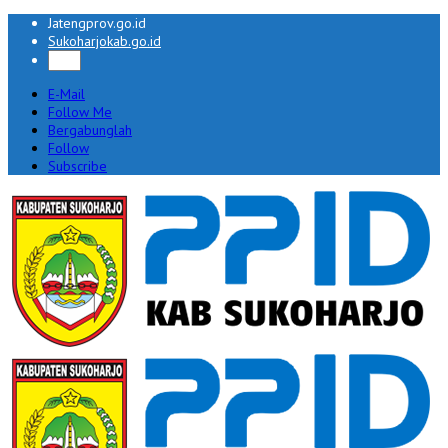
Jatengprov.go.id
Sukoharjokab.go.id
E-Mail
Follow Me
Bergabunglah
Follow
Subscribe