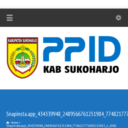
Snapinsta.app_434339948_2489566761251984_77482177
Home
Snapinsta.app_434339948_2489566761251984_7748217776893213002_n_1080