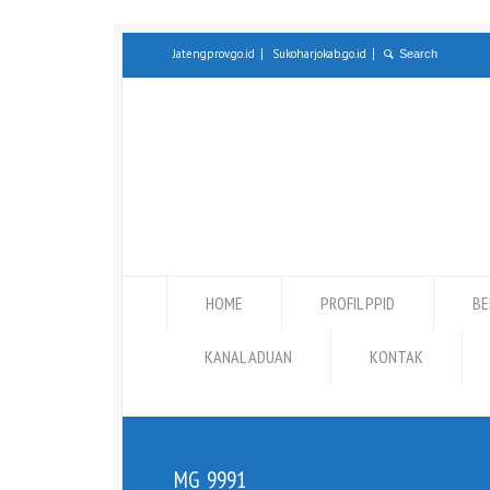
Jatengprov.go.id
Sukoharjokab.go.id
HOME
PROFIL PPID
BE
KANAL ADUAN
KONTAK
_MG_9991