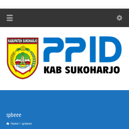
spbeee
Home
spbeee