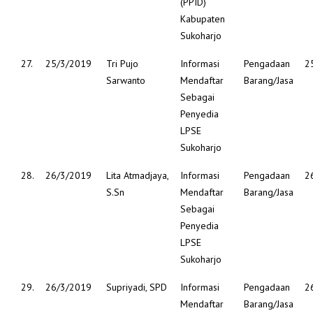
(PPID)
Kabupaten
Sukoharjo
27.
25/3/2019
Tri Pujo
Informasi
Pengadaan
2
Sarwanto
Mendaftar
Barang/Jasa
Sebagai
Penyedia
LPSE
Sukoharjo
28.
26/3/2019
Lita Atmadjaya,
Informasi
Pengadaan
2
S.Sn
Mendaftar
Barang/Jasa
Sebagai
Penyedia
LPSE
Sukoharjo
29.
26/3/2019
Supriyadi, SPD
Informasi
Pengadaan
2
Mendaftar
Barang/Jasa