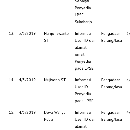
Sebagai
Penyedia
LPSE
Sukoharjo
13.
3/3/2019
Harijo Iswanto,
Informasi
Pengadaan
3
ST
User ID dan
Barang/Jasa
alamat
email
Penyedia
pada LPSE
14.
4/3/2019
Mujiyono ST
Informasi
Pengadaan
4
User ID
Barang/Jasa
Penyedia
pada LPSE
15.
4/3/2019
Deva Wahyu
Informasi
Pengadaan
4
Putra
User ID dan
Barang/Jasa
alamat