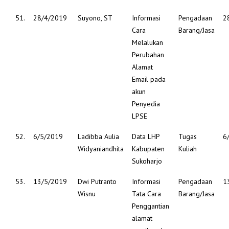
51.
28/4/2019
Suyono, ST
Informasi
Pengadaan
2
Cara
Barang/Jasa
Melalukan
Perubahan
Alamat
Email pada
akun
Penyedia
LPSE
52.
6/5/2019
Ladibba Aulia
Data LHP
Tugas
6
Widyaniandhita
Kabupaten
Kuliah
Sukoharjo
53.
13/5/2019
Dwi Putranto
Informasi
Pengadaan
1
Wisnu
Tata Cara
Barang/Jasa
Penggantian
alamat