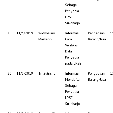
Sebagai
Penyedia
LPSE
Sukoharjo
19.
11/3/2019
Widyosunu
Informasi
Pengadaan
1
Maskarib
Cara
Barang/Jasa
Verifikasi
Data
Penyedia
pada LPSE
20.
11/3/2019
Tri Sutrisno
Informasi
Pengadaan
1
Mendaftar
Barang/Jasa
Sebagai
Penyedia
LPSE
Sukoharjo