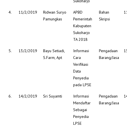
Sukoharjo
4.
11/2/2019
Ridwan Suryo
APBD
Bahan
1
Pamungkas
Pemerintah
Skripsi
Kabupaten
Sukoharjo
TA 2018
5.
13/2/2019
Bayu Setiadi,
Informasi
Pengadaan
1
S.Farm, Apt
Cara
Barang/Jasa
Verifikasi
Data
Penyedia
pada LPSE
6.
14/2/2019
Sri Suyamti
Informasi
Pengadaan
1
Mendaftar
Barang/Jasa
Sebagai
Penyedia
LPSE