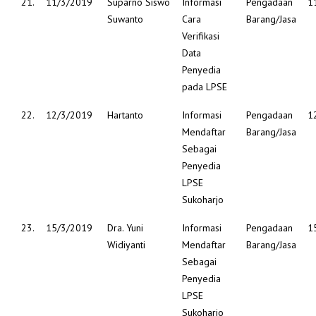
21.
11/3/2019
Suparno Siswo
Informasi
Pengadaan
1
Suwanto
Cara
Barang/Jasa
Verifikasi
Data
Penyedia
pada LPSE
22.
12/3/2019
Hartanto
Informasi
Pengadaan
1
Mendaftar
Barang/Jasa
Sebagai
Penyedia
LPSE
Sukoharjo
23.
15/3/2019
Dra. Yuni
Informasi
Pengadaan
1
Widiyanti
Mendaftar
Barang/Jasa
Sebagai
Penyedia
LPSE
Sukoharjo