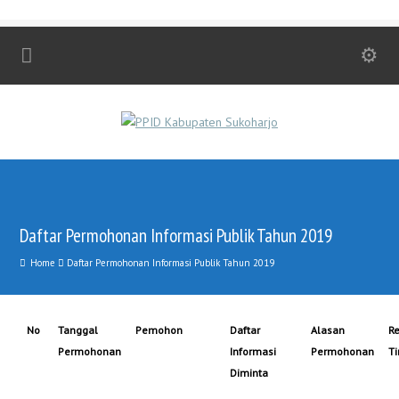
Daftar Permohonan Informasi Publik Tahun 2019
Home
Daftar Permohonan Informasi Publik Tahun 2019
No
Tanggal
Pemohon
Daftar
Alasan
R
Permohonan
Informasi
Permohonan
T
Diminta