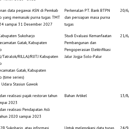
nan data pegawai ASN di Pemkab
Perkenalan PT. Bank BTPN
20/6
jo yang memasuki purna tugas TMT
dan persiapan masa purna
2024 sampai 31 Desember 2027
tugas
Kabupaten Sukoharjo
Studi Evaluasi Kemanfaatan
21/6
ecamatan Gatak, Kabupaten
Pembangunan dan
o
Pengoperasian Elektrifikasi
il/Tatralok/RILLAJ/RIJTJ Kabupaten
Jalur Jogja-Solo-Palur
o
ecamatan Gatak, Kabupaten
o (time series)
as Udara Stasiun Gawok
dan realisasi pajak restoran tahun
Bahan Artikel
13/8
mpai 2023
 dan realisasi Pendapatan Asli
tahun 2020 sampai 2023
P2B Sukoharjo, atau informasi
Untuk melengkapi data tugas
24/9