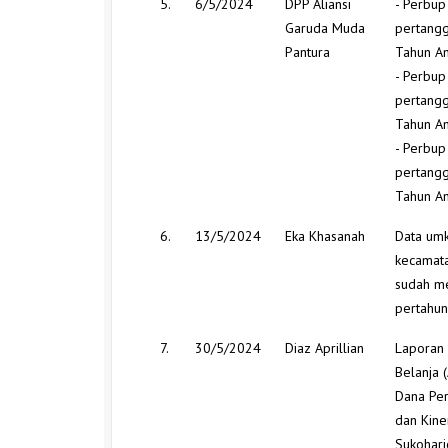
5.
6/5/2024
DPP Aliansi
- Perbup
Garuda Muda
pertang
Pantura
Tahun A
- Perbup
pertang
Tahun A
- Perbup
pertang
Tahun A
6.
13/5/2024
Eka Khasanah
Data umk
kecamata
sudah me
pertahun
7.
30/5/2024
Diaz Aprillian
Laporan 
Belanja (
Dana Per
dan Kine
Sukoharj