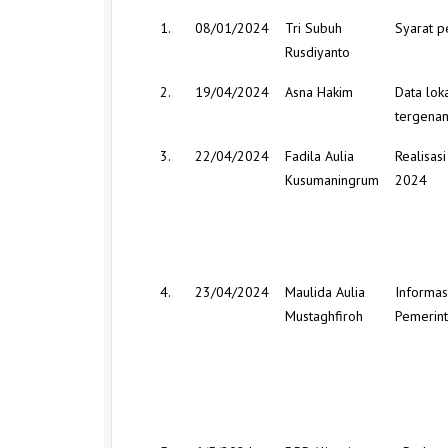
1.
08/01/2024
Tri Subuh
Syarat p
Rusdiyanto
2.
19/04/2024
Asna Hakim
Data lok
tergenan
3.
22/04/2024
Fadila Aulia
Realisas
Kusumaningrum
2024
4.
23/04/2024
Maulida Aulia
Informas
Mustaghfiroh
Pemerin