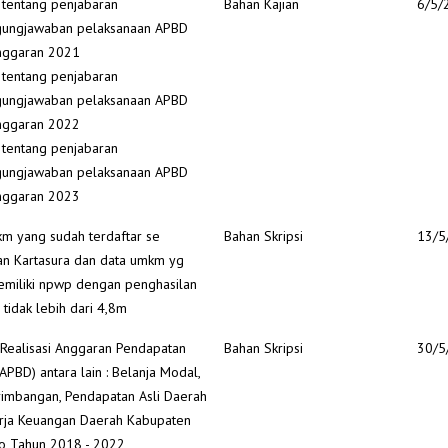
 tentang penjabaran
Bahan Kajian
6/5/
gungjawaban pelaksanaan APBD
nggaran 2021
 tentang penjabaran
gungjawaban pelaksanaan APBD
nggaran 2022
 tentang penjabaran
gungjawaban pelaksanaan APBD
nggaran 2023
m yang sudah terdaftar se
Bahan Skripsi
13/5
n Kartasura dan data umkm yg
miliki npwp dengan penghasilan
 tidak lebih dari 4,8m
Realisasi Anggaran Pendapatan
Bahan Skripsi
30/5
APBD) antara lain : Belanja Modal,
imbangan, Pendapatan Asli Daerah
rja Keuangan Daerah Kabupaten
o Tahun 2018 - 2022