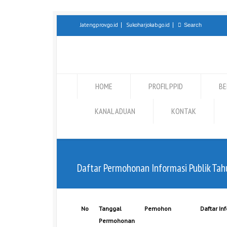
Jatengprov.go.id
Sukoharjokab.go.id
HOME
PROFIL PPID
BE
KANAL ADUAN
KONTAK
Daftar Permohonan Informasi Publik Ta
No
Tanggal
Pemohon
Daftar In
Permohonan