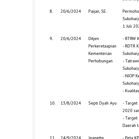
8.
20/6/2024
Paijan, SE.
Permoho
Sukohar
1 Juli 
9.
20/6/2024
Ditjen
- RTRW 
Perkeretaapian
- RDTR K
Kementerian
Sukoharj
Perhubungan
- Tatraw
Sukoharj
- NJOP K
Sukoharj
- Kualit
10.
13/8/2024
Septi Dyah Ayu
- Target 
2020 sa
- Target
Daerah 
11.
24/9/2024
Jeanette
- Peta K