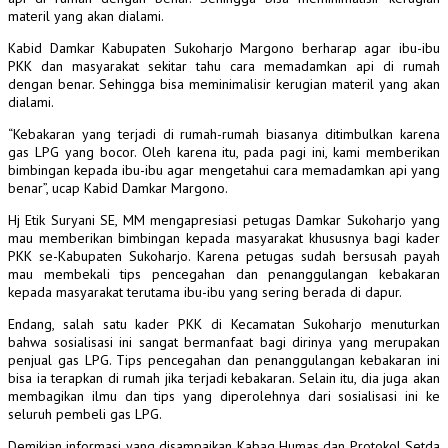
materil yang akan dialami.
Kabid Damkar Kabupaten Sukoharjo Margono berharap agar ibu-ibu
PKK dan masyarakat sekitar tahu cara memadamkan api di rumah
dengan benar. Sehingga bisa meminimalisir kerugian materil yang akan
dialami.
“Kebakaran yang terjadi di rumah-rumah biasanya ditimbulkan karena
gas LPG yang bocor. Oleh karena itu, pada pagi ini, kami memberikan
bimbingan kepada ibu-ibu agar mengetahui cara memadamkan api yang
benar”, ucap Kabid Damkar Margono.
Hj Etik Suryani SE, MM mengapresiasi petugas Damkar Sukoharjo yang
mau memberikan bimbingan kepada masyarakat khususnya bagi kader
PKK se-Kabupaten Sukoharjo. Karena petugas sudah bersusah payah
mau membekali tips pencegahan dan penanggulangan kebakaran
kepada masyarakat terutama ibu-ibu yang sering berada di dapur.
Endang, salah satu kader PKK di Kecamatan Sukoharjo menuturkan
bahwa sosialisasi ini sangat bermanfaat bagi dirinya yang merupakan
penjual gas LPG. Tips pencegahan dan penanggulangan kebakaran ini
bisa ia terapkan di rumah jika terjadi kebakaran. Selain itu, dia juga akan
membagikan ilmu dan tips yang diperolehnya dari sosialisasi ini ke
seluruh pembeli gas LPG.
Demikian informasi yang disampaikan Kabag Humas dan Protokol Setda