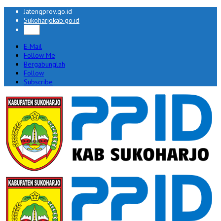
Jatengprov.go.id
Sukoharjokab.go.id
E-Mail
Follow Me
Bergabunglah
Follow
Subscribe