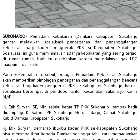
SUKOHARJO-
Pemadam Kebakaran (Damkar) Kabupaten Sukoharjo
gencar melakukan sosialisasi pencegahan dan penanggulangan
kebakaran bagi kader penggerak PKK se-Kabupaten Sukoharjo.
Sosialisasi ini guna meminimalisir adanya kebakaran yang sering terjadi
di rumah-rumah, baik itu disebabkan karena meledaknya gas LPG
maupun arus listrik.
Pada kesempatan tersebut, petugas Pemadam Kebakaran Sukoharjo
akan memberikan bimbingan pencegahan dan penanggulangan bencana
kebakaran bagi kader penggerak PKK se-Kabupaten Sukoharjo, hari ini
sosialisasi bertempat di pendopo kantor Kecamatan Sukoharjo, Kamis
(4/4).
Hj. Etik Suryani SE, MM selaku ketua TP. PKK Sukoharjo tampak hadir
didampingi Ka.Satpol PP Sukoharjo Heru Indarjo, Camat Sukoharjo,
Kabid Damkar Kabupaten Sukoharjo.
Hj. Etik Suryani berharap ibu-ibu kader PKK se-Kabupaten Sukoharjo
bisa menimba ilmu kepada Damkar sehingga tahu cara memadamkan
api di rumah dengan benar. Sehingga bisa meminimalisir kerugian