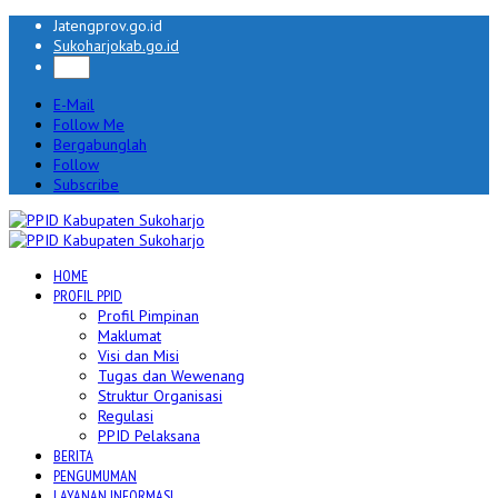
Jatengprov.go.id
Sukoharjokab.go.id
E-Mail
Follow Me
Bergabunglah
Follow
Subscribe
HOME
PROFIL PPID
Profil Pimpinan
Maklumat
Visi dan Misi
Tugas dan Wewenang
Struktur Organisasi
Regulasi
PPID Pelaksana
BERITA
PENGUMUMAN
LAYANAN INFORMASI