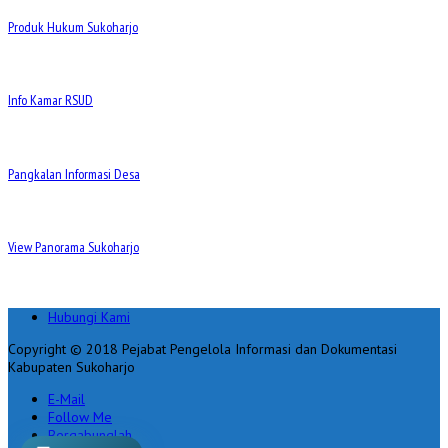
Produk Hukum Sukoharjo
Info Kamar RSUD
Pangkalan Informasi Desa
View Panorama Sukoharjo
Hubungi Kami
Copyright © 2018 Pejabat Pengelola Informasi dan Dokumentasi
Kabupaten Sukoharjo
E-Mail
Follow Me
Bergabunglah