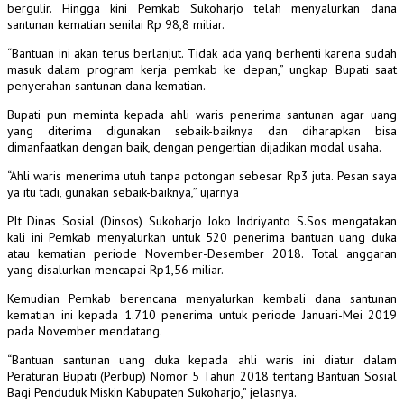
bergulir. Hingga kini Pemkab Sukoharjo telah menyalurkan dana
santunan kematian senilai Rp 98,8 miliar.
“Bantuan ini akan terus berlanjut. Tidak ada yang berhenti karena sudah
masuk dalam program kerja pemkab ke depan,” ungkap Bupati saat
penyerahan santunan dana kematian.
Bupati pun meminta kepada ahli waris penerima santunan agar uang
yang diterima digunakan sebaik-baiknya dan diharapkan bisa
dimanfaatkan dengan baik, dengan pengertian dijadikan modal usaha.
“Ahli waris menerima utuh tanpa potongan sebesar Rp3 juta. Pesan saya
ya itu tadi, gunakan sebaik-baiknya,” ujarnya
Plt Dinas Sosial (Dinsos) Sukoharjo Joko Indriyanto S.Sos mengatakan
kali ini Pemkab menyalurkan untuk 520 penerima bantuan uang duka
atau kematian periode November-Desember 2018. Total anggaran
yang disalurkan mencapai Rp1,56 miliar.
Kemudian Pemkab berencana menyalurkan kembali dana santunan
kematian ini kepada 1.710 penerima untuk periode Januari-Mei 2019
pada November mendatang.
“Bantuan santunan uang duka kepada ahli waris ini diatur dalam
Peraturan Bupati (Perbup) Nomor 5 Tahun 2018 tentang Bantuan Sosial
Bagi Penduduk Miskin Kabupaten Sukoharjo,” jelasnya.