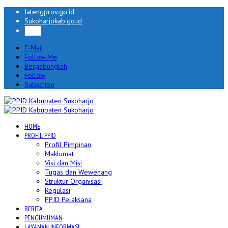
Jatengprov.go.id
Sukoharjokab.go.id
E-Mail
Follow Me
Bergabunglah
Follow
Subscribe
HOME
PROFIL PPID
Profil Pimpinan
Maklumat
Visi dan Misi
Tugas dan Wewenang
Struktur Organisasi
Regulasi
PPID Pelaksana
BERITA
PENGUMUMAN
LAYANAN INFORMASI