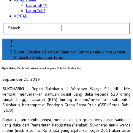
KANAL ADUAN
Lapor SP4N
LaporGub!
KONTAK
Home
berita
Bupati Sukoharjo Pastikan Santunan Kematian untuk Masyarakat
Miskin Rp 3 Juta Jalan Terus
Bupati Sukoharjo Pastikan Santunan Kematian untuk Masyarakat Miskin Rp 3 Juta Jalan Terus
September 25, 2019
SUKOHARJO
– Bupati Sukoharjo H. Wardoyo Wijaya SH., MH., MM
kembali menyerahkan bantuan sosial uang duka kepada 520 orang
rumah tangga sasaran (RTS) kurang mampu/miskin se- Kabupaten
Sukoharjo, bertempat di Pendopo Graha Satya Praja (GSP) Setda, Rabu
(25/9).
Bupati dalam sambutannya, memastikan program penyaluran santunan
uang duka dari Pemerintah Kabupaten (Pemkab) Sukoharjo untuk warga
miskin (miskin) senilai Rp 3 juta yang dijalankan sejak 2011 akan terus