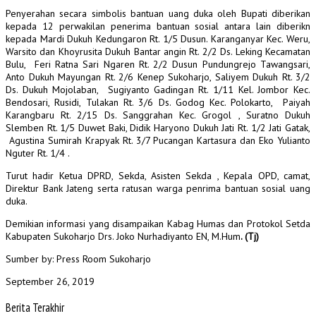
Penyerahan secara simbolis bantuan uang duka oleh Bupati diberikan
kepada 12 perwakilan penerima bantuan sosial antara lain diberikn
kepada Mardi Dukuh Kedungaron Rt. 1/5 Dusun. Karanganyar Kec. Weru,
Warsito dan Khoyrusita Dukuh Bantar angin Rt. 2/2 Ds. Leking Kecamatan
Bulu, Feri Ratna Sari Ngaren Rt. 2/2 Dusun Pundungrejo Tawangsari,
Anto Dukuh Mayungan Rt. 2/6 Kenep Sukoharjo, Saliyem Dukuh Rt. 3/2
Ds. Dukuh Mojolaban, Sugiyanto Gadingan Rt. 1/11 Kel. Jombor Kec.
Bendosari, Rusidi, Tulakan Rt. 3/6 Ds. Godog Kec. Polokarto, Paiyah
Karangbaru Rt. 2/15 Ds. Sanggrahan Kec. Grogol , Suratno Dukuh
Slemben Rt. 1/5 Duwet Baki, Didik Haryono Dukuh Jati Rt. 1/2 Jati Gatak,
Agustina Sumirah Krapyak Rt. 3/7 Pucangan Kartasura dan Eko Yulianto
Nguter Rt. 1/4 .
Turut hadir Ketua DPRD, Sekda, Asisten Sekda , Kepala OPD, camat,
Direktur Bank Jateng serta ratusan warga penrima bantuan sosial uang
duka.
Demikian informasi yang disampaikan Kabag Humas dan Protokol Setda
Kabupaten Sukoharjo Drs. Joko Nurhadiyanto EN, M.Hum
. (Tj)
Sumber by: Press Room Sukoharjo
September 26, 2019
Berita Terakhir