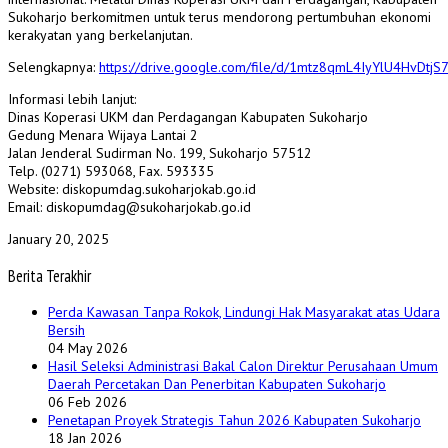
Sukoharjo berkomitmen untuk terus mendorong pertumbuhan ekonomi
kerakyatan yang berkelanjutan.
Selengkapnya:
https://drive.google.com/file/d/1mtz8qmL4IyYlU4HvDtjS
Informasi lebih lanjut:
Dinas Koperasi UKM dan Perdagangan Kabupaten Sukoharjo
Gedung Menara Wijaya Lantai 2
Jalan Jenderal Sudirman No. 199, Sukoharjo 57512
Telp. (0271) 593068, Fax. 593335
Website: diskopumdag.sukoharjokab.go.id
Email: diskopumdag@sukoharjokab.go.id
January 20, 2025
Berita Terakhir
Perda Kawasan Tanpa Rokok, Lindungi Hak Masyarakat atas Udara
Bersih
04 May 2026
Hasil Seleksi Administrasi Bakal Calon Direktur Perusahaan Umum
Daerah Percetakan Dan Penerbitan Kabupaten Sukoharjo
06 Feb 2026
Penetapan Proyek Strategis Tahun 2026 Kabupaten Sukoharjo
18 Jan 2026