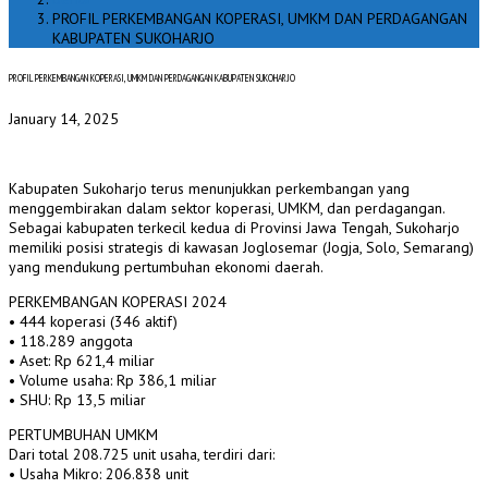
PROFIL PERKEMBANGAN KOPERASI, UMKM DAN PERDAGANGAN
KABUPATEN SUKOHARJO
PROFIL PERKEMBANGAN KOPERASI, UMKM DAN PERDAGANGAN KABUPATEN SUKOHARJO
January 14, 2025
Kabupaten Sukoharjo terus menunjukkan perkembangan yang
menggembirakan dalam sektor koperasi, UMKM, dan perdagangan.
Sebagai kabupaten terkecil kedua di Provinsi Jawa Tengah, Sukoharjo
memiliki posisi strategis di kawasan Joglosemar (Jogja, Solo, Semarang)
yang mendukung pertumbuhan ekonomi daerah.
PERKEMBANGAN KOPERASI 2024
• 444 koperasi (346 aktif)
• 118.289 anggota
• Aset: Rp 621,4 miliar
• Volume usaha: Rp 386,1 miliar
• SHU: Rp 13,5 miliar
PERTUMBUHAN UMKM
Dari total 208.725 unit usaha, terdiri dari:
• Usaha Mikro: 206.838 unit