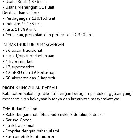
• Usaha Kecil: 1.376 unit
• Usaha Menengah: 511 unit
Berdasarkan sektor:
• Perdagangan: 120.153 unit
• Industri: 74.153 unit
• Jasa: 11.789 unit
• Perikanan, pertanian, dan peternakan: 2.540 unit
INFRASTRUKTUR PERDAGANGAN
• 26 pasar tradisional
• 4 mall/pusat perbelanjaan
• 4 hypermarket
• 17 supermarket
• 32 SPBU dan 39 Pertashop
• 50 eksportir dan 8 importir
PRODUK UNGGULAN DAERAH
Kabupaten Sukoharjo dikenal dengan beragam produk unggulan yang
mencerminkan kekayaan budaya dan kreativitas masyarakatnya:
Tekstil dan Fashion
• Batik dengan motif khas Sidomukti, Sidoluhur, Sidoasih
• Sarung Goyor
• Lurik tradisional
• Ecoprint dengan bahan alami
• Fashion etnik kontemporer