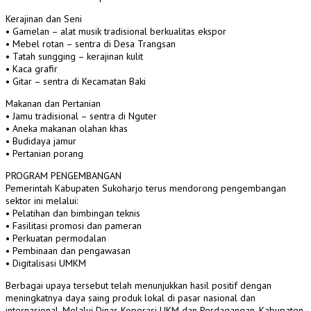
Kerajinan dan Seni
• Gamelan – alat musik tradisional berkualitas ekspor
• Mebel rotan – sentra di Desa Trangsan
• Tatah sungging – kerajinan kulit
• Kaca grafir
• Gitar – sentra di Kecamatan Baki
Makanan dan Pertanian
• Jamu tradisional – sentra di Nguter
• Aneka makanan olahan khas
• Budidaya jamur
• Pertanian porang
PROGRAM PENGEMBANGAN
Pemerintah Kabupaten Sukoharjo terus mendorong pengembangan
sektor ini melalui:
• Pelatihan dan bimbingan teknis
• Fasilitasi promosi dan pameran
• Perkuatan permodalan
• Pembinaan dan pengawasan
• Digitalisasi UMKM
Berbagai upaya tersebut telah menunjukkan hasil positif dengan
meningkatnya daya saing produk lokal di pasar nasional dan
internasional. Melalui Dinas Koperasi UKM dan Perdagangan, Kabupaten