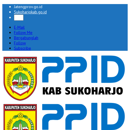
Jatengprov.go.id
Sukoharjokab.go.id
E-Mail
Follow Me
Bergabunglah
Follow
Subscribe