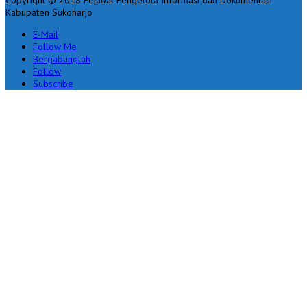
Copyright © 2018 Pejabat Pengelola Informasi dan Dokumentasi
Kabupaten Sukoharjo
E-Mail
Follow Me
Bergabunglah
Follow
Subscribe