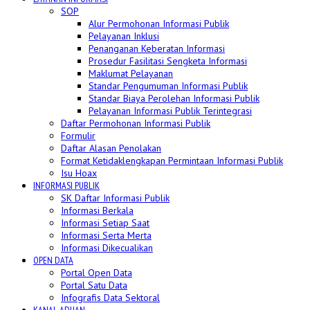
SOP
Alur Permohonan Informasi Publik
Pelayanan Inklusi
Penanganan Keberatan Informasi
Prosedur Fasilitasi Sengketa Informasi
Maklumat Pelayanan
Standar Pengumuman Informasi Publik
Standar Biaya Perolehan Informasi Publik
Pelayanan Informasi Publik Terintegrasi
Daftar Permohonan Informasi Publik
Formulir
Daftar Alasan Penolakan
Format Ketidaklengkapan Permintaan Informasi Publik
Isu Hoax
INFORMASI PUBLIK
SK Daftar Informasi Publik
Informasi Berkala
Informasi Setiap Saat
Informasi Serta Merta
Informasi Dikecualikan
OPEN DATA
Portal Open Data
Portal Satu Data
Infografis Data Sektoral