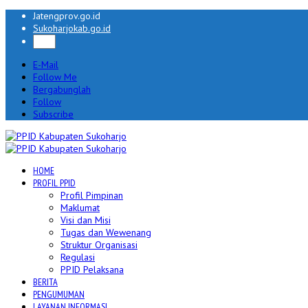
Jatengprov.go.id
Sukoharjokab.go.id
E-Mail
Follow Me
Bergabunglah
Follow
Subscribe
HOME
PROFIL PPID
Profil Pimpinan
Maklumat
Visi dan Misi
Tugas dan Wewenang
Struktur Organisasi
Regulasi
PPID Pelaksana
BERITA
PENGUMUMAN
LAYANAN INFORMASI