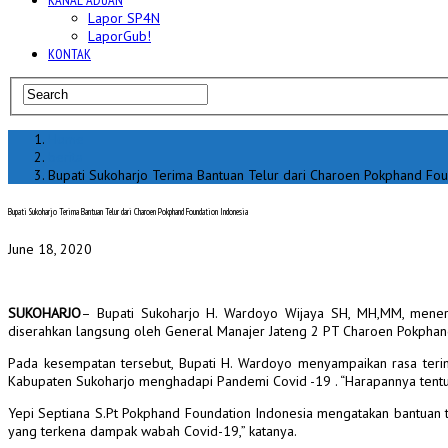
KANAL ADUAN
Lapor SP4N
LaporGub!
KONTAK
Home
berita
Bupati Sukoharjo Terima Bantuan Telur dari Charoen Pokphand Fou
Bupati Sukoharjo Terima Bantuan Telur dari Charoen Pokphand Foundation Indonesia
June 18, 2020
SUKOHARJO
– Bupati Sukoharjo H. Wardoyo Wijaya SH, MH,MM, meneri
diserahkan langsung oleh General Manajer Jateng 2 PT Charoen Pokphand
Pada kesempatan tersebut, Bupati H. Wardoyo menyampaikan rasa teri
Kabupaten Sukoharjo menghadapi Pandemi Covid -19 . “Harapannya tentu 
Yepi Septiana S.Pt Pokphand Foundation Indonesia mengatakan bantuan
yang terkena dampak wabah Covid-19,” katanya.