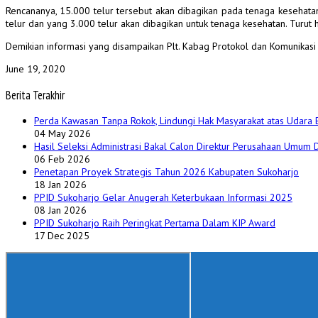
Rencananya, 15.000 telur tersebut akan dibagikan pada tenaga kesehata
telur dan yang 3.000 telur akan dibagikan untuk tenaga kesehatan. Turut 
Demikian informasi yang disampaikan Plt. Kabag Protokol dan Komunikasi 
June 19, 2020
Berita Terakhir
Perda Kawasan Tanpa Rokok, Lindungi Hak Masyarakat atas Udara 
04 May 2026
Hasil Seleksi Administrasi Bakal Calon Direktur Perusahaan Umum
06 Feb 2026
Penetapan Proyek Strategis Tahun 2026 Kabupaten Sukoharjo
18 Jan 2026
PPID Sukoharjo Gelar Anugerah Keterbukaan Informasi 2025
08 Jan 2026
PPID Sukoharjo Raih Peringkat Pertama Dalam KIP Award
17 Dec 2025