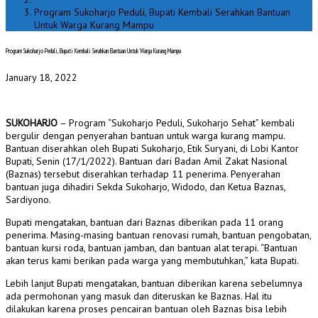
Program Sukoharjo Peduli, Bupati Kembali Serahkan Bantuan
Untuk Warga Kurang Mampu
Program Sukoharjo Peduli, Bupati Kembali Serahkan Bantuan Untuk Warga Kurang Mampu
January 18, 2022
SUKOHARJO
– Program “Sukoharjo Peduli, Sukoharjo Sehat” kembali
bergulir dengan penyerahan bantuan untuk warga kurang mampu.
Bantuan diserahkan oleh Bupati Sukoharjo, Etik Suryani, di Lobi Kantor
Bupati, Senin (17/1/2022). Bantuan dari Badan Amil Zakat Nasional
(Baznas) tersebut diserahkan terhadap 11 penerima. Penyerahan
bantuan juga dihadiri Sekda Sukoharjo, Widodo, dan Ketua Baznas,
Sardiyono.
Bupati mengatakan, bantuan dari Baznas diberikan pada 11 orang
penerima. Masing-masing bantuan renovasi rumah, bantuan pengobatan,
bantuan kursi roda, bantuan jamban, dan bantuan alat terapi. “Bantuan
akan terus kami berikan pada warga yang membutuhkan,” kata Bupati.
Lebih lanjut Bupati mengatakan, bantuan diberikan karena sebelumnya
ada permohonan yang masuk dan diteruskan ke Baznas. Hal itu
dilakukan karena proses pencairan bantuan oleh Baznas bisa lebih