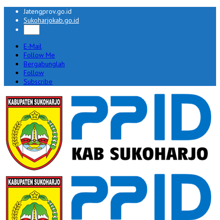
Jatengprov.go.id
Sukoharjokab.go.id
E-Mail
Follow Me
Bergabunglah
Follow
Subscribe