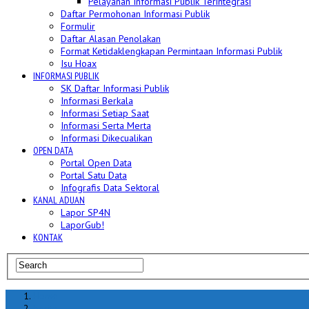
Pelayanan Informasi Publik Terintegrasi
Daftar Permohonan Informasi Publik
Formulir
Daftar Alasan Penolakan
Format Ketidaklengkapan Permintaan Informasi Publik
Isu Hoax
INFORMASI PUBLIK
SK Daftar Informasi Publik
Informasi Berkala
Informasi Setiap Saat
Informasi Serta Merta
Informasi Dikecualikan
OPEN DATA
Portal Open Data
Portal Satu Data
Infografis Data Sektoral
KANAL ADUAN
Lapor SP4N
LaporGub!
KONTAK
Home
berita