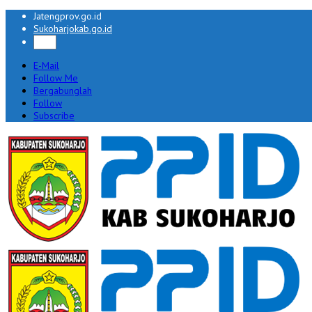
Jatengprov.go.id
Sukoharjokab.go.id
E-Mail
Follow Me
Bergabunglah
Follow
Subscribe