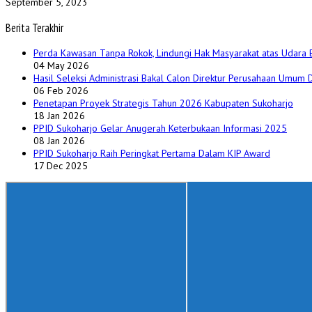
September 5, 2023
Berita Terakhir
Perda Kawasan Tanpa Rokok, Lindungi Hak Masyarakat atas Udara 
04 May 2026
Hasil Seleksi Administrasi Bakal Calon Direktur Perusahaan Umum
06 Feb 2026
Penetapan Proyek Strategis Tahun 2026 Kabupaten Sukoharjo
18 Jan 2026
PPID Sukoharjo Gelar Anugerah Keterbukaan Informasi 2025
08 Jan 2026
PPID Sukoharjo Raih Peringkat Pertama Dalam KIP Award
17 Dec 2025