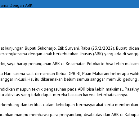
kerama Dengan ABK
 kunjungan Bupati Sukoharjo, Etik Suryani, Rabu (23/2/2022). Bupati didamp
t bercengkerama dengan anak berkebutuhan khusus (ABK) yang ada di sangga
i, saya harap penanganan ABK di Kecamatan Polokarto bisa lebih maksimal,
 Hari karena saat diresmikan Ketua DPR RI, Puan Maharani beberapa waktu
ggar inklusi. Hal itu dikarenakan belum semua sanggar memiliki gedung s
ndidikan maupun teknik pengasuhan pada ABK bisa lebih maksimal. Pasalny
u aktivitas yang tidak dapat mereka lakukan karena keterbatasannya.
erkembang dan terlibat dalam kehidupan bermasyarakat serta memberikan 
 diharapkan mampu membawa para penyandang disabilitas dan ABK di Kabupa