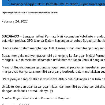
Kunjungi Sanggar Inklusi Permata Hati Polokarto, Bupati Berceng
Kunjungi Sanggar Inklusi Permata Hati Polokarto, Bupati Bercengkerama Dengan ABK
February 24, 2022
SUKOHARJO
– Sanggar Inklusi Permata Hati Kecamatan Polokarto mendapat
sejumlah pejabat OPD lainnya. Dalam kunjungan tersebut, Bupati terliha
“Harus sabar dalam menghadapi ABK. Karena sudah memiliki gedung sendir
Bupati mengaku menyempatkan diri berkunjung ke Sanggar Inklusi Permata
mengaku sudah meminta kecamatan untuk mencari lahan untuk dibangun san
Menurut Bupati, dengan gedung sanggar sendiri pelayanan kesehatan, pe
masyarakat. Hanya saja, memiliki cara yang berbeda dalam melakukan suat
“Para penyandang disabilitas khususnya ABK butuh dukungan agar bisa b
Untuk itu, dengan adanya sanggar inklusi dan memiliki gedung sendiri
dengan anak-anak normal lainnya. (*)
Sumber Bagian Protokol dan Komunikasi Pimpinan