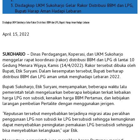
Disdagkop UKM Sukoharjo Gelar Rakor Distribusi BBM dan LPG,
Bupati Harap Aman Hadapi Lebaran
Disdagkop UKM Sukoharjo Gelar Rakor Distribusi BBM dan LPG, Bupati Harap Aman Hadapi Lebaran
April 15, 2022
SUKOHARJO
– Dinas Perdagangan, Koperasi, dan UKM Sukoharjo
menggelar rapat koordinasi (rakor) distribusi BBM dan LPG di lantai 10
Gedung Menara Wijaya, Kamis (14/4/2022). Rakor tersebut dibuka oleh
Bupati, Etik Suryani. Dalam kesempatan tersebut, Bupati berharap
distribusi BBM dan LPG aman untuk menghadapi Lebaran 2022.
Bupati Sukoharjo, Etik Suryani, menyampaikan, beberapa waktu lalu
pemerintah telah mengeluarkan beberapa kebijakan terkait kebaikan
harga LPG non subsidi, kenaikan harga BBM Pertamax, dan kebijakan
larangan pembelian Pertalite dengan menggunakan jerigen.
“Keputusan tersebut menyebabkan terjadinya migrasi atau peralihan
penggunaan LPG non subsidi ke LPG bersubsidi sehingga kemungkinan
dapat menyebabkan peningkatan pemakaian LPG bersubsidi sehingga
bisa menyebabkan kelangkaan,” ujar Etik.