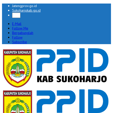
Jatengprov.go.id
Sukoharjokab.go.id
E-Mail
Follow Me
Bergabunglah
Follow
Subscribe