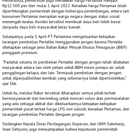
Menurutnya, pemerintah juga menaikkan harga Pertamax menjadi
Rp12.500 per liter mulai 1 April 2022. Kenaikan harga Pertamax telah
diperhitungkan pemerintah dengan beberapa pertimbangan, antara lain
konsumen Pertamax merupkan warga negara dengan status sosial
menengah keatas. Kondisi tersebut membuat daya beli lebih besar
daripada daya beli masyarakat kelas bawah.
Selanjutnya, pada 5 April PT Pertamina mengeluarkan kebijakan
larangan pembelian Pertalite menggunakan jerigen karena Pertalite
ditetapkan sebagai jenis Bahan Bakar Minyak Khusus Penugasan (JBKP)
pengganti premium.
“Padahal selama ini pembelian Pertalite dengan jerigen telah dilakukan
masyarakat antara lain oleh petani untuk BBM mesin pompa air, untuk
penggilingan kelapa, dan lain. Termasuk pembelian dengan jerigen
untuk diperjualbelikan kembali yang sebenarnya tidak diperbolehkan,”
ujar Etik.
Untuk itu, melalui Rakor tersebut diharapkan semua pihak terkait
bermusyawarah dan berembug untuk mencari solusi atas permasalahan
yang ada sebagai akibat dari dikeluarkannya kebijakan-kebijakan
pemerintah pusat terkait harga LPG non subsidi, kenaikan Pertamax, dan
larangan pembelian Pertalite dengaan jerigen.
Sedangkan Kepala Dinas Perdagangan, Koperasi, dan UKM Sukoharjo,
Iwan Setiyono, juga menyampaikan bahwa keputusan pemerintah