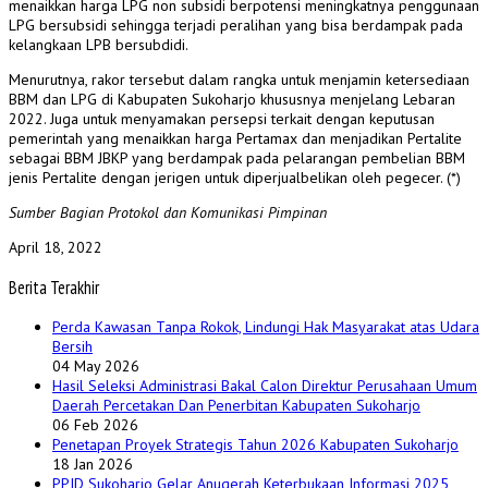
menaikkan harga LPG non subsidi berpotensi meningkatnya penggunaan
LPG bersubsidi sehingga terjadi peralihan yang bisa berdampak pada
kelangkaan LPB bersubdidi.
Menurutnya, rakor tersebut dalam rangka untuk menjamin ketersediaan
BBM dan LPG di Kabupaten Sukoharjo khususnya menjelang Lebaran
2022. Juga untuk menyamakan persepsi terkait dengan keputusan
pemerintah yang menaikkan harga Pertamax dan menjadikan Pertalite
sebagai BBM JBKP yang berdampak pada pelarangan pembelian BBM
jenis Pertalite dengan jerigen untuk diperjualbelikan oleh pegecer. (*)
Sumber Bagian Protokol dan Komunikasi Pimpinan
April 18, 2022
Berita Terakhir
Perda Kawasan Tanpa Rokok, Lindungi Hak Masyarakat atas Udara
Bersih
04 May 2026
Hasil Seleksi Administrasi Bakal Calon Direktur Perusahaan Umum
Daerah Percetakan Dan Penerbitan Kabupaten Sukoharjo
06 Feb 2026
Penetapan Proyek Strategis Tahun 2026 Kabupaten Sukoharjo
18 Jan 2026
PPID Sukoharjo Gelar Anugerah Keterbukaan Informasi 2025