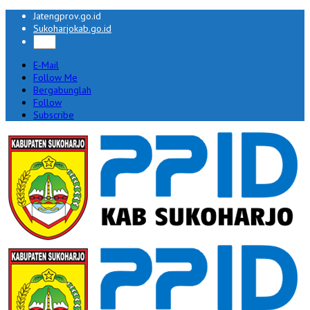
Jatengprov.go.id
Sukoharjokab.go.id
E-Mail
Follow Me
Bergabunglah
Follow
Subscribe