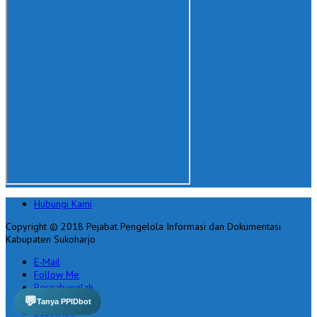
Hubungi Kami
Copyright © 2018 Pejabat Pengelola Informasi dan Dokumentasi
Kabupaten Sukoharjo
E-Mail
Follow Me
Bergabunglah
Follow
💬
Tanya PPIDbot
Subscribe