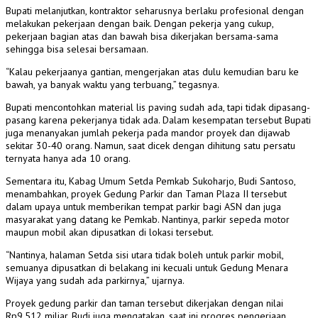
Bupati melanjutkan, kontraktor seharusnya berlaku profesional dengan
melakukan pekerjaan dengan baik. Dengan pekerja yang cukup,
pekerjaan bagian atas dan bawah bisa dikerjakan bersama-sama
sehingga bisa selesai bersamaan.
“Kalau pekerjaanya gantian, mengerjakan atas dulu kemudian baru ke
bawah, ya banyak waktu yang terbuang,” tegasnya.
Bupati mencontohkan material lis paving sudah ada, tapi tidak dipasang-
pasang karena pekerjanya tidak ada. Dalam kesempatan tersebut Bupati
juga menanyakan jumlah pekerja pada mandor proyek dan dijawab
sekitar 30-40 orang. Namun, saat dicek dengan dihitung satu persatu
ternyata hanya ada 10 orang.
Sementara itu, Kabag Umum Setda Pemkab Sukoharjo, Budi Santoso,
menambahkan, proyek Gedung Parkir dan Taman Plaza II tersebut
dalam upaya untuk memberikan tempat parkir bagi ASN dan juga
masyarakat yang datang ke Pemkab. Nantinya, parkir sepeda motor
maupun mobil akan dipusatkan di lokasi tersebut.
“Nantinya, halaman Setda sisi utara tidak boleh untuk parkir mobil,
semuanya dipusatkan di belakang ini kecuali untuk Gedung Menara
Wijaya yang sudah ada parkirnya,” ujarnya.
Proyek gedung parkir dan taman tersebut dikerjakan dengan nilai
Rp9,512 miliar. Budi juga mengatakan, saat ini progres pengerjaan