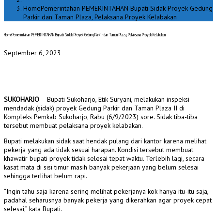
HomePemerintahan PEMERINTAHAN Bupati Sidak Proyek Gedung
Parkir dan Taman Plaza, Pelaksana Proyek Kelabakan
HomePemerintahan PEMERINTAHAN Bupati Sidak Proyek Gedung Parkir dan Taman Plaza, Pelaksana Proyek Kelabakan
September 6, 2023
SUKOHARJO
– Bupati Sukoharjo, Etik Suryani, melakukan inspeksi
mendadak (sidak) proyek Gedung Parkir dan Taman Plaza II di
Kompleks Pemkab Sukoharjo, Rabu (6/9/2023) sore. Sidak tiba-tiba
tersebut membuat pelaksana proyek kelabakan.
Bupati melakukan sidak saat hendak pulang dari kantor karena melihat
pekerja yang ada tidak sesuai harapan. Kondisi tersebut membuat
khawatir bupati proyek tidak selesai tepat waktu. Terlebih lagi, secara
kasat mata di sisi timur masih banyak pekerjaan yang belum selesai
sehingga terlihat belum rapi.
“Ingin tahu saja karena sering melihat pekerjanya kok hanya itu-itu saja,
padahal seharusnya banyak pekerja yang dikerahkan agar proyek cepat
selesai,” kata Bupati.