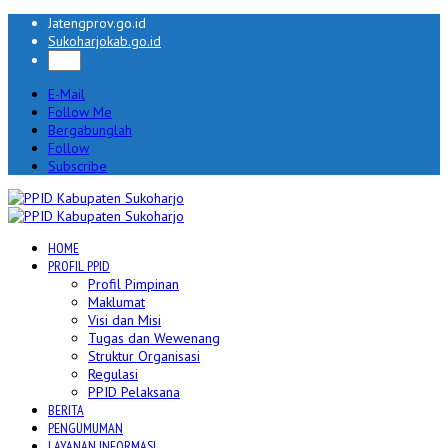
Jatengprov.go.id
Sukoharjokab.go.id
E-Mail
Follow Me
Bergabunglah
Follow
Subscribe
HOME
PROFIL PPID
Profil Pimpinan
Maklumat
Visi dan Misi
Tugas dan Wewenang
Struktur Organisasi
Regulasi
PPID Pelaksana
BERITA
PENGUMUMAN
LAYANAN INFORMASI