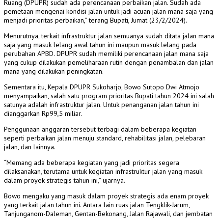
Ruang (DPUPR) sudah ada perencanaan perbaikan jalan. Sudah ada
pemetaan mengenai kondisi jalan untuk jadi acuan jalan mana saja yang
menjadi prioritas perbaikan,” terang Bupati, Jumat (23/2/2024).
Menurutnya, terkait infrastruktur jalan semuanya sudah ditata jalan mana
saja yang masuk lelang awal tahun ini maupun masuk lelang pada
perubahan APBD. DPUPR sudah memiliki perencanaan jalan mana saja
yang cukup dilakukan pemeliharaan rutin dengan penambalan dan jalan
mana yang dilakukan peningkatan.
Sementara itu, Kepala DPUPR Sukoharjo, Bowo Sutopo Dwi Atmojo
menyampaikan, salah satu program prioritas Bupati tahun 2024 ini salah
satunya adalah infrastruktur jalan. Untuk penanganan jalan tahun ini
dianggarkan Rp99,5 miliar.
Penggunaan anggaran tersebut terbagi dalam beberapa kegiatan
seperti perbaikan jalan menuju standard, rehabilitasi jalan, pelebaran
jalan, dan lainnya.
“Memang ada beberapa kegiatan yang jadi prioritas segera
dilaksanakan, terutama untuk kegiatan infrastruktur jalan yang masuk
dalam proyek strategis tahun ini,” ujarnya.
Bowo mengaku yang masuk dalam proyek strategis ada enam proyek
yang terkait jalan tahun ini. Antara lain ruas jalan Tengklik-Jarum,
Tanjunganom-Daleman, Gentan-Bekonang, Jalan Rajawali, dan jembatan