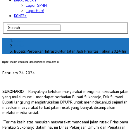
KANAL ADUAN
Lapor SP4N
LaporGub!
KONTAK
Home
berita
Bupati: Perbaikan Infrastruktur Jalan Jadi Prioritas Tahun 2024 Ini
Bupati: Perbaikan Infrastruktur Jalan Jadi Prioritas Tahun 2024 Ini
February 24, 2024
SUKOHARJO
– Banyaknya keluhan masyarakat mengenai kerusakan jalan
yang mulai muncul mendapat perhatian Bupati Sukoharjo, Etik Suryani.
Bupati langsung mengintruksikan DPUPR untuk menindaklanjuti sejumlah
masukan masyarakat terkait jalan rusak yang banyak disampaikan
melalui media sosial.
“Terima kasih atas masukan masyarakat mengenai jalan rusak. Prinsipnya
Pemkab Sukoharjo dalam hal ini Dinas Pekerjaan Umum dan Penataaan