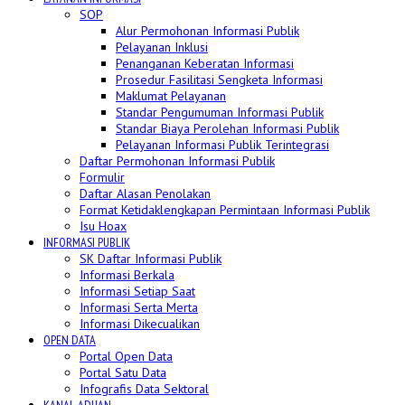
SOP
Alur Permohonan Informasi Publik
Pelayanan Inklusi
Penanganan Keberatan Informasi
Prosedur Fasilitasi Sengketa Informasi
Maklumat Pelayanan
Standar Pengumuman Informasi Publik
Standar Biaya Perolehan Informasi Publik
Pelayanan Informasi Publik Terintegrasi
Daftar Permohonan Informasi Publik
Formulir
Daftar Alasan Penolakan
Format Ketidaklengkapan Permintaan Informasi Publik
Isu Hoax
INFORMASI PUBLIK
SK Daftar Informasi Publik
Informasi Berkala
Informasi Setiap Saat
Informasi Serta Merta
Informasi Dikecualikan
OPEN DATA
Portal Open Data
Portal Satu Data
Infografis Data Sektoral