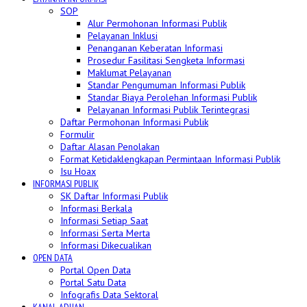
SOP
Alur Permohonan Informasi Publik
Pelayanan Inklusi
Penanganan Keberatan Informasi
Prosedur Fasilitasi Sengketa Informasi
Maklumat Pelayanan
Standar Pengumuman Informasi Publik
Standar Biaya Perolehan Informasi Publik
Pelayanan Informasi Publik Terintegrasi
Daftar Permohonan Informasi Publik
Formulir
Daftar Alasan Penolakan
Format Ketidaklengkapan Permintaan Informasi Publik
Isu Hoax
INFORMASI PUBLIK
SK Daftar Informasi Publik
Informasi Berkala
Informasi Setiap Saat
Informasi Serta Merta
Informasi Dikecualikan
OPEN DATA
Portal Open Data
Portal Satu Data
Infografis Data Sektoral