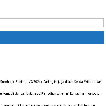
Sukoharjo, Senin (11/3/2024). Tarling ini juga diikuti Sekda, Widodo dan
emu kembali dengan bulan suci Ramadhan tahun ini, Ramadhan merupakan
ra menyambut kedatangannya dengan segala kesiapan, keleluasaan,