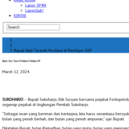
KANAL ADUAN
Lapor SP4N
LaporGub!
KONTAK
Home
berita
Bupati Ikuti Tarawih Perdana di Pendopo GSP
Bupati Ikuti Tarawih Perdana di Pendopo GSP
March 12, 2024
SUKOHARJO
– Bupati Sukoharjo, Etik Suryani bersama pejabat Forkopimda 
segenap pejabat di lingkungan Pemkab Sukoharjo.
“Sebagai insan yang beriman dan bertaqwa, kita harus senantiasa bersy
bulan yang penuh berkah, dan bulan yang penuh ampunan,” ujar Bupati.
Dikatakan Bupati, bulan Ramadhan, bulan yang mulia, bulan yang menga