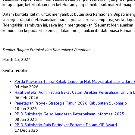
kelapangan, keterbukaan dan kelebaran yang dimiliki, baik materiil maupun
Dalam konteks itulah, untuk menyambut bulan suci Ramadhan, Bupati meng
sehingga dapat melaksanakan ibadah puasa secara sempurna, serta dapat 
“Mengakhiri sambutan ini, saya ingin mengucapkan “Selamat Menjalanka
kemudahan kepada kita semua, dalam menjalankan ibadah puasa Ramadhan 
Sumber Bagian Protokol dan Komunikasi Pimpinan
March 13, 2024
Berita Terakhir
Perda Kawasan Tanpa Rokok, Lindungi Hak Masyarakat atas Udara 
04 May 2026
Hasil Seleksi Administrasi Bakal Calon Direktur Perusahaan Umum
06 Feb 2026
Penetapan Proyek Strategis Tahun 2026 Kabupaten Sukoharjo
18 Jan 2026
PPID Sukoharjo Gelar Anugerah Keterbukaan Informasi 2025
08 Jan 2026
PPID Sukoharjo Raih Peringkat Pertama Dalam KIP Award
17 Dec 2025