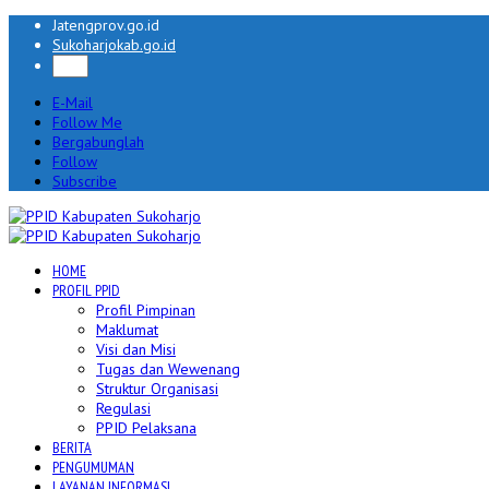
Jatengprov.go.id
Sukoharjokab.go.id
E-Mail
Follow Me
Bergabunglah
Follow
Subscribe
HOME
PROFIL PPID
Profil Pimpinan
Maklumat
Visi dan Misi
Tugas dan Wewenang
Struktur Organisasi
Regulasi
PPID Pelaksana
BERITA
PENGUMUMAN
LAYANAN INFORMASI