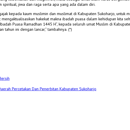
 spiritual, jiwa dan raga serta apa yang ada dalam diri.
ajak kepada kaum muslimin dan muslimat di Kabupaten Sukoharjo, untuk mem
mengaktualisasikan hakekat makna ibadah puasa dalam kehidupan kita seha
n Ibadah Puasa Ramadhan 1445 H”, kepada seluruh umat Muslim di Kabupa
tahun ini dengan lancar,” tambahnya. (*)
Bersih
 Daerah Percetakan Dan Penerbitan Kabupaten Sukoharjo