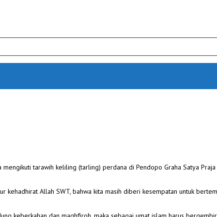
mengikuti tarawih keliling (tarling) perdana di Pendopo Graha Satya Praja 
ukur kehadhirat Allah SWT, bahwa kita masih diberi kesempatan untuk bert
ndung keberkahan dan maghfiroh, maka sebagai umat islam harus bergembi