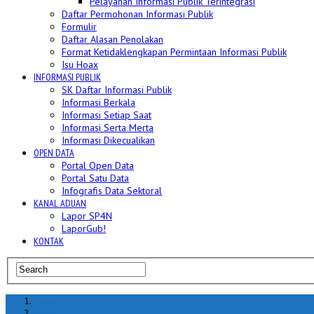
Pelayanan Informasi Publik Terintegrasi
Daftar Permohonan Informasi Publik
Formulir
Daftar Alasan Penolakan
Format Ketidaklengkapan Permintaan Informasi Publik
Isu Hoax
INFORMASI PUBLIK
SK Daftar Informasi Publik
Informasi Berkala
Informasi Setiap Saat
Informasi Serta Merta
Informasi Dikecualikan
OPEN DATA
Portal Open Data
Portal Satu Data
Infografis Data Sektoral
KANAL ADUAN
Lapor SP4N
LaporGub!
KONTAK
Home
berita