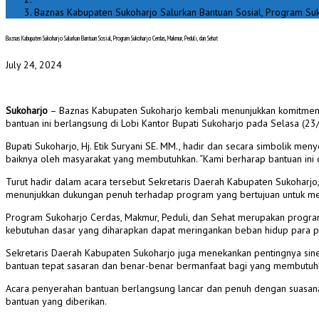
Baznas Kabupaten Sukoharjo Salurkan Bantuan Sosial, Program Suk
Baznas Kabupaten Sukoharjo Salurkan Bantuan Sosial, Program Sukoharjo Cerdas, Makmur, Peduli, dan Sehat
July 24, 2024
Sukoharjo
– Baznas Kabupaten Sukoharjo kembali menunjukkan komitmenn
bantuan ini berlangsung di Lobi Kantor Bupati Sukoharjo pada Selasa (23
Bupati Sukoharjo, Hj. Etik Suryani SE. MM., hadir dan secara simbolik 
baiknya oleh masyarakat yang membutuhkan. “Kami berharap bantuan ini 
Turut hadir dalam acara tersebut Sekretaris Daerah Kabupaten Sukoharjo
menunjukkan dukungan penuh terhadap program yang bertujuan untuk menc
Program Sukoharjo Cerdas, Makmur, Peduli, dan Sehat merupakan program
kebutuhan dasar yang diharapkan dapat meringankan beban hidup para 
Sekretaris Daerah Kabupaten Sukoharjo juga menekankan pentingnya sine
bantuan tepat sasaran dan benar-benar bermanfaat bagi yang membutuhk
Acara penyerahan bantuan berlangsung lancar dan penuh dengan suasan
bantuan yang diberikan.