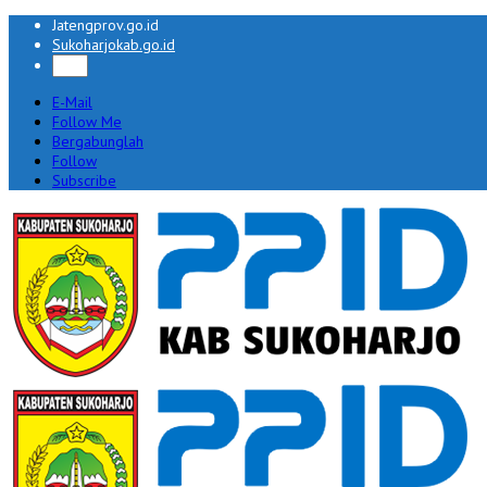
Jatengprov.go.id
Sukoharjokab.go.id
E-Mail
Follow Me
Bergabunglah
Follow
Subscribe