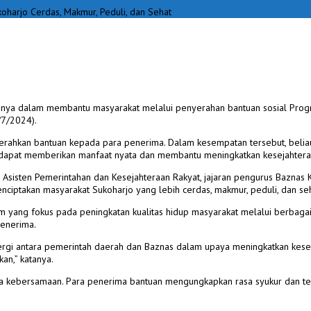
oharjo Cerdas, Makmur, Peduli, dan Sehat
ya dalam membantu masyarakat melalui penyerahan bantuan sosial Progra
/7/2024).
menyerahkan bantuan kepada para penerima. Dalam kesempatan tersebut, bel
dapat memberikan manfaat nyata dan membantu meningkatkan kesejahteraan 
, Asisten Pemerintahan dan Kesejahteraan Rakyat, jajaran pengurus Baznas
iptakan masyarakat Sukoharjo yang lebih cerdas, makmur, peduli, dan seh
 yang fokus pada peningkatan kualitas hidup masyarakat melalui berbagai
penerima.
rgi antara pemerintah daerah dan Baznas dalam upaya meningkatkan keseja
an,” katanya.
a kebersamaan. Para penerima bantuan mengungkapkan rasa syukur dan te