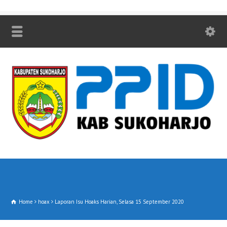
Home
hoax
Laporan Isu Hoaks Harian, Selasa 15 September 2020