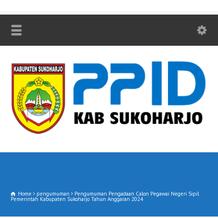
Home
pengumuman
Pengumuman Pengadaan Calon Pegawai Negeri Sipil
Pemerintah Kabupaten Sukoharjo Tahun Anggaran 2024