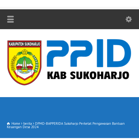
Home
berita
DPMD-BAPPERIDA Sukoharjo Perketat Pengawasan Bantuan
Keuangan Desa 2024