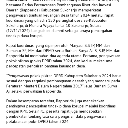
bersama Badan Perencanaan Pembangunan Riset dan Inovasi
Daerah (Bapperida) Kabupaten Sukoharjo memperketat
pengawasan bantuan keuangan desa tahun 2024 melalui rapat
koordinasi yang dihadiri 150 perangkat desa se-Kabupaten
Sukoharjo, di Menara Wijaya lantai 10 Sukoharjo, Selasa
(12/11/2024). Langkah ini diambil sebagai upaya pencegahan
tindak pidana korupsi.
Rapat koordinasi yang dipimpin oleh Maryadi S.STP, MM dan
Sumanto SE, MM dari DPMD serta Burhani Surya Aji S, S.IP, MM dari
Bapperida ini membahas dua agenda utama. Pertama, pengawasan
pokok pikiran (pokir) DPRD tahun 2024, dan kedua, mekanisme
percepatan pencairan bantuan keuangan desa.
“Pengawasan pokok pikiran DPRD Kabupaten Sukoharjo 2024 harus
sesuai dengan regulasi pembangunan daerah yang mengacu pada
Peraturan Menteri Dalam Negeri tahun 2017,” jelas Burhani Surya
Aji selaku perwakilan Bapperida.
Dalam kesempatan tersebut, Bapperida juga menekankan
pentingnya pencegahan tindak pidana korupsi melalui koordinasi
dengan KPK. Selain itu, peserta rapat juga mendapatkan
pembekalan tentang tata cara pengisian data pengawasan
pelaksanaan pokir DPRD tahun 2024.