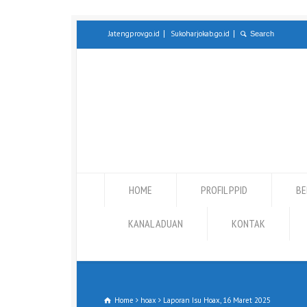
Jatengprov.go.id
Sukoharjokab.go.id
HOME
PROFIL PPID
BE
KANAL ADUAN
KONTAK
Home
hoax
Laporan Isu Hoax, 16 Maret 2025